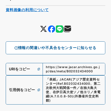
資料画像の利用について
情報の間違いや不具合をセンターに知らせる
https://www.jacar.archives.go.j
URIをコピー
p/das/meta/B02032434000
「
表紙
」
JACAR(アジア歴史資料セ
ンター)
Ref.
B02032434000
、
第二
次欧州大戦関係一件／在独大島大
引用例をコピー
使、在伊日高大使ソノ他ヨリノ来電
綴
(
A.7.0.0.8-50
)
(
外務省外交史料
館
)