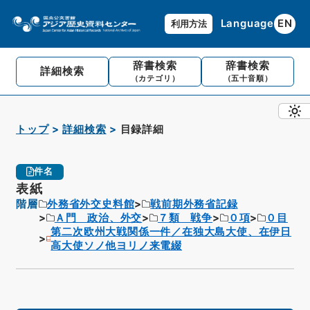
Language
EN
利用方法
辞書検索
辞書検索
詳細検索
（カテゴリ）
（五十音順）
トップ
詳細検索
目録詳細
件名
表紙
階層
外務省外交史料館
戦前期外務省記録
Ａ門 政治、外交
７類 戦争
０項
０目
第二次欧州大戦関係一件／在独大島大使、在伊日
高大使ソノ他ヨリノ来電綴