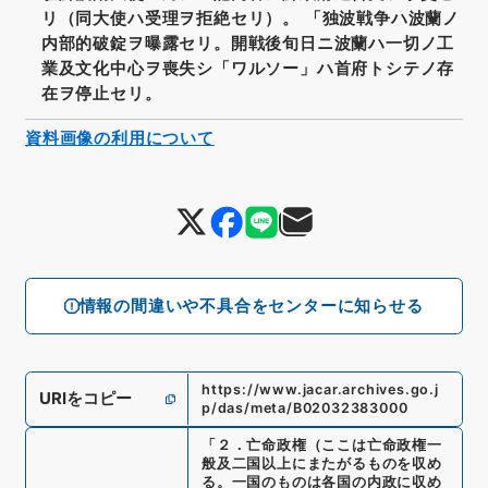
リ（同大使ハ受理ヲ拒絶セリ）。 「独波戦争ハ波蘭ノ
内部的破錠ヲ曝露セリ。開戦後旬日ニ波蘭ハ一切ノ工
業及文化中心ヲ喪失シ「ワルソー」ハ首府トシテノ存
在ヲ停止セリ。
資料画像の利用について
情報の間違いや不具合をセンターに知らせる
https://www.jacar.archives.go.j
URIをコピー
p/das/meta/B02032383000
「
２．亡命政権（ここは亡命政権一
般及二国以上にまたがるものを収め
る。一国のものは各国の内政に収め