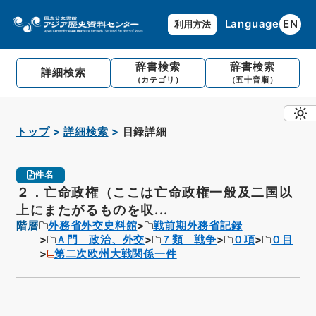
Language
EN
利用方法
辞書検索
辞書検索
詳細検索
（カテゴリ）
（五十音順）
トップ
詳細検索
目録詳細
件名
２．亡命政権（ここは亡命政権一般及二国以
上にまたがるものを収...
階層
外務省外交史料館
戦前期外務省記録
Ａ門 政治、外交
７類 戦争
０項
０目
第二次欧州大戦関係一件