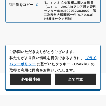
る。）／３ 亡命政権ニ関スル調書
引用例をコピー
（ニ） １
」
JACAR(アジア歴史資料
センター)
Ref.
B02032383000
、
第
二次欧州大戦関係一件
(
A.7.0.0.8
)
(
外務省外交史料館
)
ご訪問いただきありがとうございます。
私たちがより良い情報を提供できるように、
プライ
バシーポリシー
に基づいたクッキー（Cookie）の
取得と利用に同意をお願いいたします。
必要最小限
全て同意
資料群階層を表示する
All rights reserved/Copyright©
Japan Center for Asian Historical Records