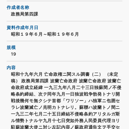
作成者名称
政務局第四課
資料作成年月日
昭和１９年６月～昭和１９年６月
規模
19
内容
昭和十九年六月 亡命政権ニ関スル調書（二） （未定
稿） 政務局第四課 波蘭亡命政府 波蘭亡命政府 波蘭亡
命政府成立経緯 一九三九年八月二十三日独蘇間ノ不侵
略条約締結、次テ同年九月一日独波戦争勃発トナリ開
戦後幾何モ無クシテ首都「ワリソー」ハ独軍ニ包囲セ
ラレ波蘭滅亡ノ兆明カトナレリ。蘇聯ハ波蘭トノ間ニ
一九三二年七月二十五日締結不侵略条約アリタルガ斯
ル情勢トナルヤ九月十七日突如外務人民委員代理ヨリ
駐蘇波蘭大使ニ対シ左記内容ノ蘇政府通告文ヲ手交セ