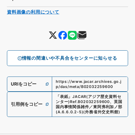
資料画像の利用について
情報の間違いや不具合をセンターに知らせる
https://www.jacar.archives.go.j
URIをコピー
p/das/meta/B02032259600
「
表紙
」
JACAR(アジア歴史資料セ
ンター)
Ref.
B02032259600
、
英国
引用例をコピー
国内事情関係雑件／東阿弗利加ノ部
(
A.6.6.0.2-5
)
(
外務省外交史料館
)