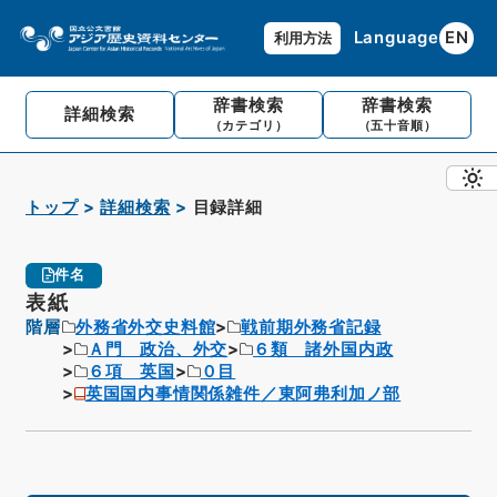
Language
EN
利用方法
辞書検索
辞書検索
詳細検索
（カテゴリ）
（五十音順）
トップ
詳細検索
目録詳細
件名
表紙
階層
外務省外交史料館
戦前期外務省記録
Ａ門 政治、外交
６類 諸外国内政
６項 英国
０目
英国国内事情関係雑件／東阿弗利加ノ部