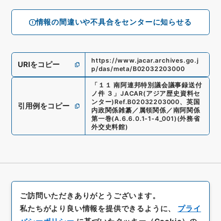
情報の間違いや不具合をセンターに知らせる
https://www.jacar.archives.go.j
URIをコピー
p/das/meta/B02032203000
「
１１ 南阿連邦特別議会議事録送付
ノ件 ３
」
JACAR(アジア歴史資料セ
ンター)
Ref.
B02032203000
、
英国
引用例をコピー
内政関係雑纂／属領関係／南阿関係
第一巻
(
A.6.6.0.1-1-4_001
)
(
外務省
外交史料館
)
ご訪問いただきありがとうございます。
私たちがより良い情報を提供できるように、
プライ