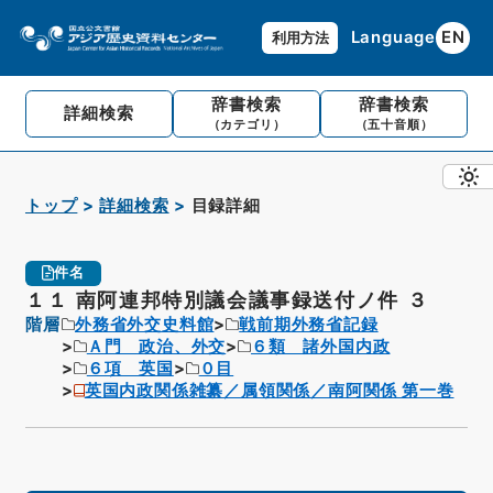
Language
EN
利用方法
辞書検索
辞書検索
詳細検索
（カテゴリ）
（五十音順）
トップ
詳細検索
目録詳細
件名
１１ 南阿連邦特別議会議事録送付ノ件 ３
階層
外務省外交史料館
戦前期外務省記録
Ａ門 政治、外交
６類 諸外国内政
６項 英国
０目
英国内政関係雑纂／属領関係／南阿関係 第一巻