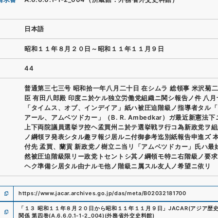
日本語
昭和１１年８月２０日～昭和１１年１１月９日
44
普通第三七三号 昭和拾一年八月二十日 在シムラ 総領事 米沢菊二
臣 有田八郎殿 印度ニ於ケル独立労働党組織ニ関シ報告ノ件 八月
「タイムス、オブ、インデイア」紙ハ被圧迫階級ノ指導者タル「
アール、アムベツドカー」（B. R. Ambedkar）ガ最近新憲法
上下両院議員選挙ヲ控ヘ孟買州ニ於テ選挙戦ヲ行コ為新政党ヲ組
ノ綱領ヲ発表シタル趣ヲ報ジ居ルニ付御参考迄別紙報告申進ズ 
付先 孟買、蘭貢 新政党ノ樹立ニ当リ「アムベツドカー」氏ハ最
然被圧迫階級限リー政党トセントシ其ノ綱領モ特ニ右階級ノ要求
ヘク準備シ居タル由ナルモ他ノ階級ニ属スル友人ノ希望ニ依リ
https://www.jacar.archives.go.jp/das/meta/B02032181700
「
１３ 昭和１１年８月２０日から昭和１１年１１月９日
」
JACAR(アジア歴
関係 第四巻
(
A.6.6.0.1-1-2_004
)
(
外務省外交史料館
)