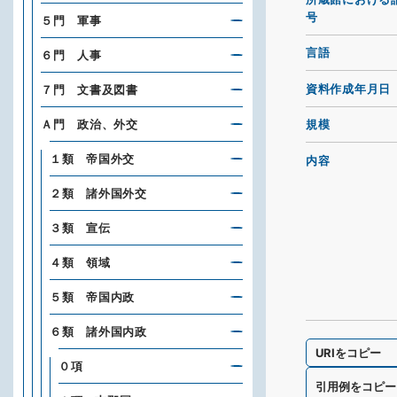
号
５門 軍事
言語
６門 人事
資料作成年月日
７門 文書及図書
Ａ門 政治、外交
規模
１類 帝国外交
内容
２類 諸外国外交
３類 宣伝
４類 領域
５類 帝国内政
６類 諸外国内政
URIをコピー
０項
引用例をコピー