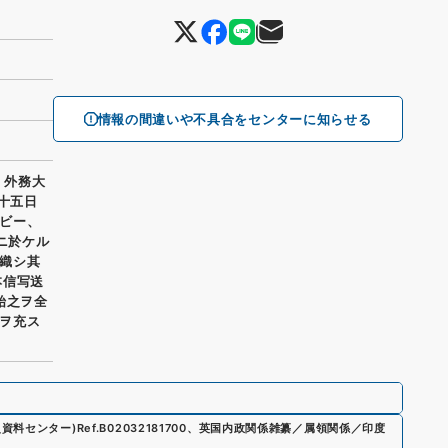
情報の間違いや不具合をセンターに知らせる
 外務大
十五日
ビー、
下ニ於ケル
織シ其
本信写送
始之ヲ全
ヲ充ス
史資料センター)
Ref.
B02032181700
、
英国内政関係雑纂／属領関係／印度