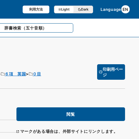
Language
EN
利用方法
Light
Dark
辞書検索
（五十音順）
印刷用ペー
６項 英国
０目
ジ
閲覧
マークがある場合は、外部サイトにリンクします。