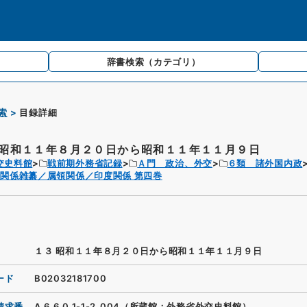
辞書検索
（カテゴリ）
索
目録詳細
 昭和１１年８月２０日から昭和１１年１１月９日
交史料館
戦前期外務省記録
Ａ門 政治、外交
６類 諸外国内政
関係雑纂／属領関係／印度関係 第四巻
１３ 昭和１１年８月２０日から昭和１１年１１月９日
ード
B02032181700
請求番
A.6.6.0.1-1-2_004（所蔵館：外務省外交史料館）