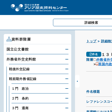
詳細検索
資料群階層
トップ
詳細検
国立公文書館
１３
件名
外務省外交史料館
階層
外務省外
英国内政
戦後外交記録
戦前期外務省記録
１門 政治
件名標題
２門 条約
レファレンスコ
３門 通商
所蔵館における