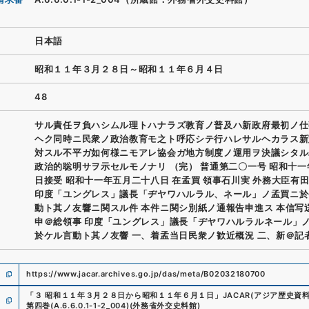
日本語
昭和１１年３月２８日～昭和１１年６月４日
48
サル責任ヲ負ハシムル理トハナラズ教育ノ普及ハ新政府最初ノ仕
ヘク同時ニ民衆ノ政治教育モ之ト呼応シテ行ハレサルヘカラス新
対スル不平ガ如何様ニモアレ協会ガ地方制度ノ運用ヲ決議シタル
政治的聡明サヲ示セルモノナリ （完） 普通第二〇一号 昭和十
日接受 昭和十一年五月二十八日 在孟買 領事石川実 外務大臣有
印度「ユングレス」議長「ヂヤワハルラル、ネール」ノ孟買ニ於
動ト其ノ友響ニ関スル件 本件ニ関シ別紙ノ通報告申進ス 本信写
申＠総領事 印度「ユングレス」議長「ヂヤワハルラルネール」
於ケル言動ト其ノ友響 一、着孟当日民衆ノ歓近概況 二、新＠記
https://www.jacar.archives.go.jp/das/meta/B02032180700
「
３ 昭和１１年３月２８日から昭和１１年６月１日
」
JACAR(アジア歴史資
第四巻
(
A.6.6.0.1-1-2_004
)
(
外務省外交史料館
)