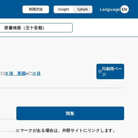
Language
EN
利用方法
Light
Dark
辞書検索
（五十音順）
印刷用ペー
６項 英国
０目
ジ
閲覧
マークがある場合は、外部サイトにリンクします。