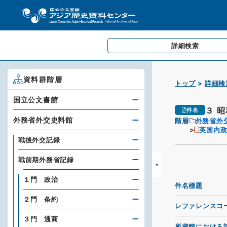
詳細検索
資料群階層
トップ
詳細検
国立公文書館
３ 
件名
外務省外交史料館
階層
外務省外
英国内政
戦後外交記録
戦前期外務省記録
１門 政治
件名標題
２門 条約
レファレンスコ
３門 通商
所蔵館における