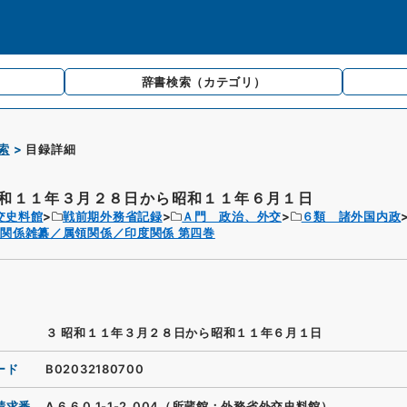
辞書検索
（カテゴリ）
索
目録詳細
昭和１１年３月２８日から昭和１１年６月１日
交史料館
戦前期外務省記録
Ａ門 政治、外交
６類 諸外国内政
関係雑纂／属領関係／印度関係 第四巻
３ 昭和１１年３月２８日から昭和１１年６月１日
ード
B02032180700
請求番
A.6.6.0.1-1-2_004（所蔵館：外務省外交史料館）