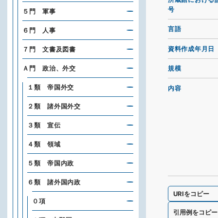
号
５門 軍事
言語
６門 人事
資料作成年月日
７門 文書及図書
Ａ門 政治、外交
規模
１類 帝国外交
内容
２類 諸外国外交
３類 宣伝
４類 領域
５類 帝国内政
６類 諸外国内政
URIをコピー
０項
引用例をコピー