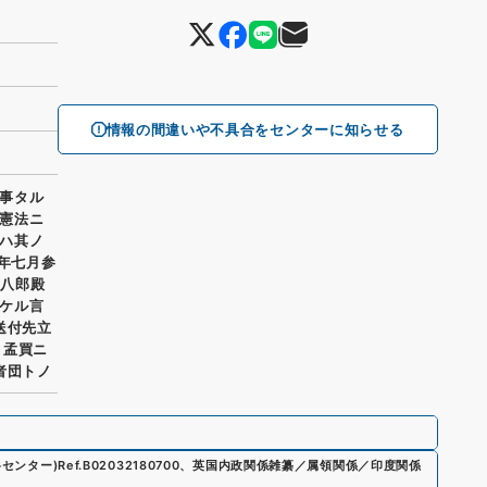
情報の間違いや不具合をセンターに知らせる
事タル
憲法ニ
ハ其ノ
一年七月参
田八郎殿
ケル言
送付先立
ノ孟買ニ
者団トノ
料センター)
Ref.
B02032180700
、
英国内政関係雑纂／属領関係／印度関係