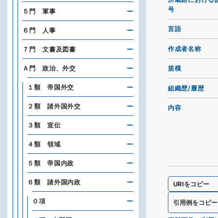
号
５門 軍事
言語
６門 人事
作成者名称
７門 文書及図書
Ａ門 政治、外交
規模
１類 帝国外交
組織歴/履歴
２類 諸外国外交
内容
３類 宣伝
４類 領域
５類 帝国内政
６類 諸外国内政
URIをコピー
０項
引用例をコピー