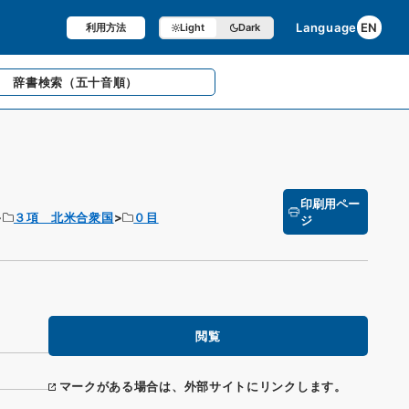
Language
EN
利用方法
Light
Dark
辞書検索
（五十音順）
印刷用ペー
３項 北米合衆国
０目
ジ
閲覧
マークがある場合は、外部サイトにリンクします。