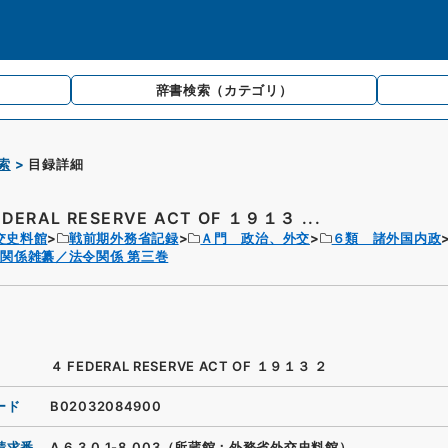
辞書検索
（カテゴリ）
索
目録詳細
EDERAL RESERVE ACT OF １９１３ ...
交史料館
戦前期外務省記録
Ａ門 政治、外交
６類 諸外国内政
関係雑纂／法令関係 第三巻
４ FEDERAL RESERVE ACT OF １９１３ ２
ード
B02032084900
請求番
A.6.3.0.1-8_003（所蔵館：外務省外交史料館）