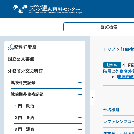
詳細検索
資料群階層
トップ
詳細検
国立公文書館
４ F
件名
外務省外交史料館
階層
外務省外
米国内政
戦後外交記録
戦前期外務省記録
１門 政治
件名標題
２門 条約
レファレンスコ
３門 通商
所蔵館における