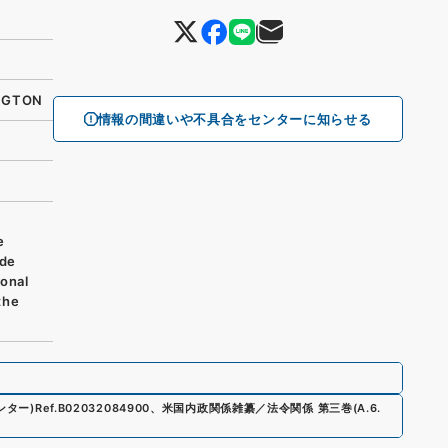
NGTON
情報の間違いや不具合をセンターに知らせる
e
ide
onal
the
ンター)
Ref.
B02032084900
、
米国内政関係雑纂／法令関係 第三巻
(
A.6.