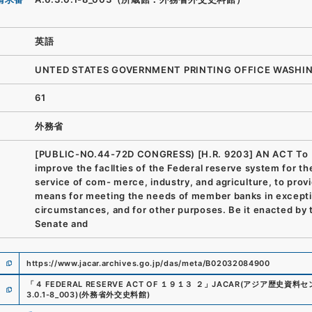
英語
UNTED STATES GOVERNMENT PRINTING OFFICE WASHI
61
外務省
[PUBLIC-NO.44-72D CONGRESS) [H.R. 9203] AN ACT To
improve the facllties of the Federal reserve system for th
service of com- merce, industry, and agriculture, to prov
means for meeting the needs of member banks in excepti
circumstances, and for other purposes. Be it enacted by 
Senate and
https://www.jacar.archives.go.jp/das/meta/B02032084900
「
４ FEDERAL RESERVE ACT OF １９１３ ２
」
JACAR(アジア歴史資料セ
3.0.1-8_003
)
(
外務省外交史料館
)