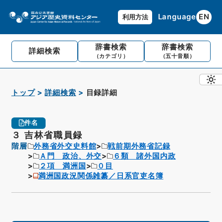
Language
EN
利用方法
辞書検索
辞書検索
詳細検索
（カテゴリ）
（五十音順）
トップ
詳細検索
目録詳細
件名
３ 吉林省職員録
階層
外務省外交史料館
戦前期外務省記録
Ａ門 政治、外交
６類 諸外国内政
２項 満洲国
０目
満洲国政況関係雑纂／日系官吏名簿