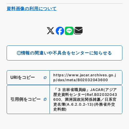
資料画像の利用について
情報の間違いや不具合をセンターに知らせる
https://www.jacar.archives.go.j
URIをコピー
p/das/meta/B02032043600
「
３ 吉林省職員録
」
JACAR(アジア
歴史資料センター)
Ref.
B02032043
引用例をコピー
600
、
満洲国政況関係雑纂／日系官
吏名簿
(
A.6.2.0.2-13
)
(
外務省外交
史料館
)