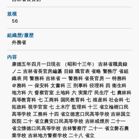
規模
56
組織歴/履歴
外務省
内容
康徳五年四月一日現在 （昭和十三年） 吉林省職員録
ノニ 吉林省長官房編纂 目録 職官表 省略 警務庁 省組
織表 同 警務科 吉林省 一 警務科 省長官房 一 特務科
＠務科 一 保安科 文書科 三 刑事科 径理科 四 衛生科
地方科 六 督察官室 土地科 六 実業庁 民生庁 七 農林科
髙等教育科 七 工商科 国民教育科 七 殖産科 社会科 七
拓政科 視学官室 七 土木庁 監理科 十三 省立棆樹口民
髙等学校 工務科 十四 省立徳恵口民髙等学校 吉林国立
医院 二十 省立農安口民髙等学校 吉林戒煙所 二十一
省立懐徳口民髙等学校 吉林警察庁 二十一 省立磐石農
業学校 吉林地方警察学校 二十八 省立