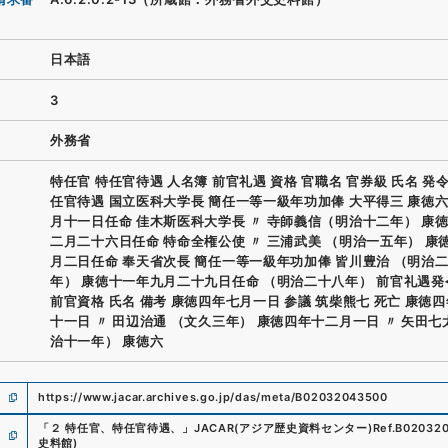
日本語
3
外務省
特任官 特任官待遇 人名簿 前官礼遇 資格 官職名 官券級 氏名 発
任官待遇 国立医科大学長 簡任一等一級年功加俸 大平得三 康徳
月十一日任命 佳木斯医科大学長 〃 寺師義信（明治十二年） 康
二月二十六日任命 特命全権公使 〃 三浦武美 （明治一五年） 康
月二日任命 奉天省次長 簡任一等一級年功加俸 皆川豊治 （明治
年） 康徳十一年九月二十九日任命 （明治二十八年） 前官礼遇
前官資格 氏名 備考 康徳四年七月一日 参議 筑柴熊七 死亡 康徳
十一日 〃 田辺治通 （文久三年） 康徳四年十二月一日 〃 矢田七
治十一年） 康徳六
https://www.jacar.archives.go.jp/das/meta/B02032043500
「
２ 特任官、特任官待遇、
」
JACAR(アジア歴史資料センター)
Ref.
B02032
史料館
)