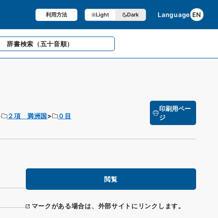
Language
EN
利用方法
Light
Dark
辞書検索
（五十音順）
印刷用ペー
２項 満洲国
０目
ジ
閲覧
マークがある場合は、外部サイトにリンクします。