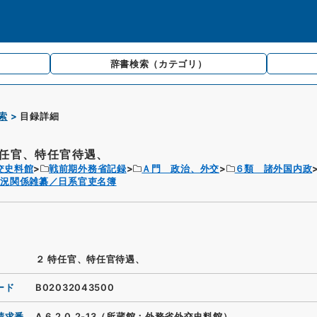
辞書検索
（カテゴリ）
索
目録詳細
特任官、特任官待遇、
交史料館
戦前期外務省記録
Ａ門 政治、外交
６類 諸外国内政
政況関係雑纂／日系官吏名簿
２ 特任官、特任官待遇、
ード
B02032043500
請求番
A.6.2.0.2-13（所蔵館：外務省外交史料館）