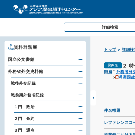
詳細検索
資料群階層
トップ
詳細検
国立公文書館
２ 
件名
外務省外交史料館
階層
外務省外
満洲国
戦後外交記録
戦前期外務省記録
１門 政治
件名標題
２門 条約
レファレンスコ
３門 通商
所蔵館における