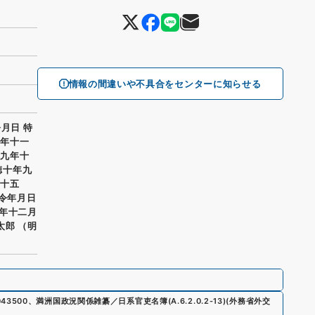
情報の間違いや不具合をセンターに知らせる
令月日 特
六年十一
徳九年十
徳十年九
二十五
発令年月日
四年十二月
太郎 （明
043500
、
満洲国政況関係雑纂／日系官吏名簿
(
A.6.2.0.2-13
)
(
外務省外交