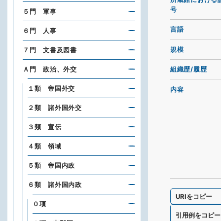
号
５門 軍事
言語
６門 人事
規模
７門 文書及図書
Ａ門 政治、外交
組織歴/履歴
１類 帝国外交
内容
２類 諸外国外交
３類 宣伝
４類 領域
５類 帝国内政
６類 諸外国内政
URIをコピー
０項
引用例をコピー