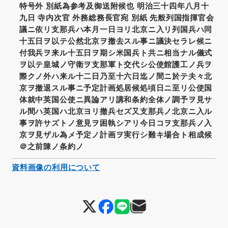
特号外 別紙為参考及御送附候也 明治三十四年八月十
九日 寺内次官 外務総務長官宛 別紙 先般列国指揮官会
議ニ依リ支那兵ハ本月一日ヨリ北京ニ入リ列国兵ハ同
十五日ヲ以テ公然北京ヲ撤去スル事ニ議決セラレ候ニ
付我兵ヲ来ル十五日ヲ期シ米国兵ト共ニ相当ナル儀式
ヲ以テ皇城ノ守衛ヲ支那軍ト交代シ公使館護工ノ兵ヲ
際クノ外ハ来ル十二日乃至十六日迄ノ間ニ於テ夫々北
京ヲ撤退スル事ニ予定計画処居候処頃日ニ至リ公使国
体就中英国公使ニ異論アリ講和条約全体ノ調予ヲ見サ
ル間ハ英国ハ北京ヨリ撤兵セズ又支那兵ノ北京ニ入ル
事ヲ許サズトノ意見ヲ困執シアリ今日コヲ支那兵ノ入
京ヲ見ザル為メ予定ノ計画ヲ実行シ難キ場合ト相成候
＠之前陳ノ条約ノ
資料画像の利用について