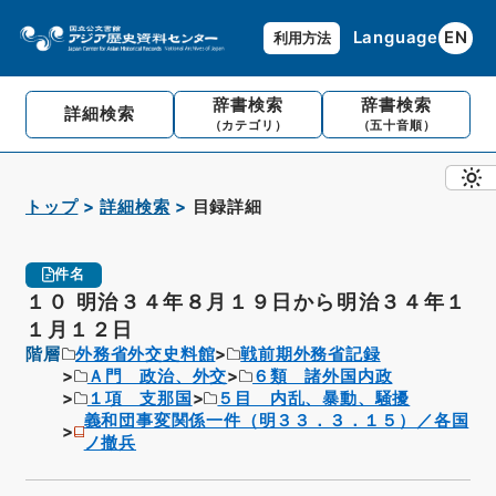
Language
EN
利用方法
辞書検索
辞書検索
詳細検索
（カテゴリ）
（五十音順）
トップ
詳細検索
目録詳細
件名
１０ 明治３４年８月１９日から明治３４年１
１月１２日
階層
外務省外交史料館
戦前期外務省記録
Ａ門 政治、外交
６類 諸外国内政
１項 支那国
５目 内乱、暴動、騒擾
義和団事変関係一件（明３３．３．１５）／各国
ノ撤兵