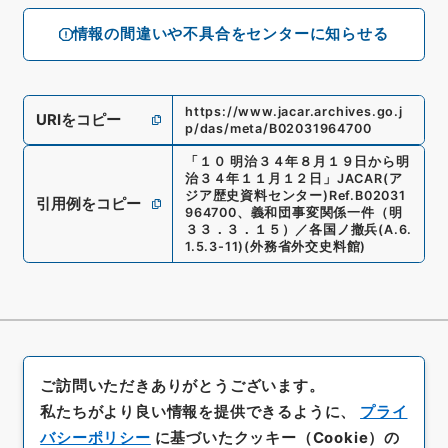
情報の間違いや不具合をセンターに知らせる
https://www.jacar.archives.go.j
URIをコピー
p/das/meta/B02031964700
「
１０ 明治３４年８月１９日から明
治３４年１１月１２日
」
JACAR(ア
ジア歴史資料センター)
Ref.
B02031
引用例をコピー
964700
、
義和団事変関係一件（明
３３．３．１５）／各国ノ撤兵
(
A.6.
1.5.3-11
)
(
外務省外交史料館
)
ご訪問いただきありがとうございます。
私たちがより良い情報を提供できるように、
プライ
バシーポリシー
に基づいたクッキー（Cookie）の