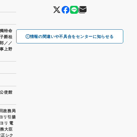
獨特命
情報の間違いや不具合をセンターに知らせる
子爵桂
郎／／
事上野
公使館
内田政務局
京ヨリ引揚
ヨリ 電
外務大臣
前正シク