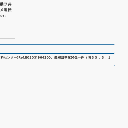
動ヲ共
メ退転
or:
資料センター)
Ref.
B02031964200
、
義和団事変関係一件（明３３．３．１