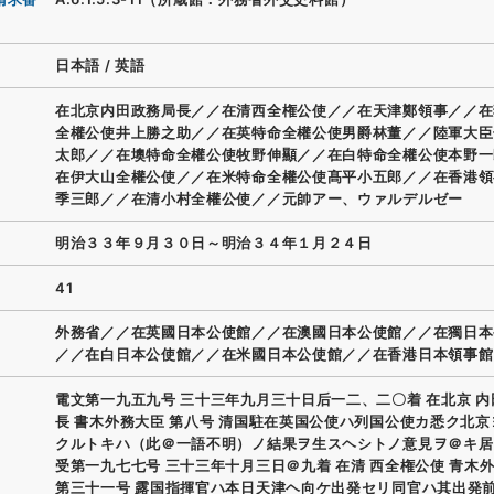
日本語
/
英語
在北京内田政務局長／／在清西全権公使／／在天津鄭領事／／在
全權公使井上勝之助／／在英特命全權公使男爵林董／／陸軍大臣
太郎／／在墺特命全權公使牧野伸顯／／在白特命全權公使本野一
在伊大山全權公使／／在米特命全權公使髙平小五郎／／在香港領
季三郎／／在清小村全權公使／／元帥アー、ウァルデルゼー
明治３３年９月３０日～明治３４年１月２４日
41
外務省／／在英國日本公使館／／在澳國日本公使館／／在獨日本
／／在白日本公使館／／在米國日本公使館／／在香港日本領事館
電文第一九五九号 三十三年九月三十日后一二、二〇着 在北京 
長 書木外務大臣 第八号 清国駐在英国公使ハ列国公使カ悉ク北
クルトキハ（此＠一語不明）ノ結果ヲ生スヘシトノ意見ヲ＠キ居
受第一九七七号 三十三年十月三日＠九着 在清 西全権公使 青木
第三十一号 露国指揮官ハ本日天津ヘ向ケ出発セリ同官ハ其出発