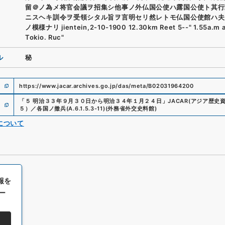
留＠ノ為メ将官会議ヲ招集シ他事ノ外仏国公使ハ露国公使ト其行
ニスヘキ訓令ヲ受領シタル旨ヲ言明セリ然レトモ仏国公使館ハ夫
ノ模様ナリ jientein,2-10-1900 12.30km Reet 5--" 1.55a.m a
Tokio. Ruc"
ル
秘
https://www.jacar.archives.go.jp/das/meta/B02031964200
「
５ 明治３３年９月３０日から明治３４年１月２４日
」
JACAR(アジア歴史
５）／各国ノ撤兵
(
A.6.1.5.3-11
)
(
外務省外交史料館
)
について
報を
ー