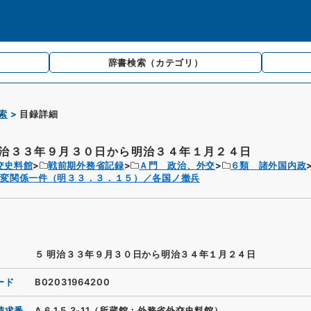
辞書検索
（カテゴリ）
索
目録詳細
明治３３年９月３０日から明治３４年１月２４日
交史料館
戦前期外務省記録
Ａ門 政治、外交
６類 諸外国内政
事変関係一件（明３３．３．１５）／各国ノ撤兵
５ 明治３３年９月３０日から明治３４年１月２４日
ード
B02031964200
請求番
A.6.1.5.3-11（所蔵館：外務省外交史料館）