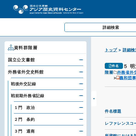
詳細検索
資料群階層
トップ
詳細検
国立公文書館
５ 
件名
外務省外交史料館
階層
外務省外
義和団
戦後外交記録
戦前期外務省記録
１門 政治
件名標題
２門 条約
レファレンスコ
３門 通商
所蔵館における