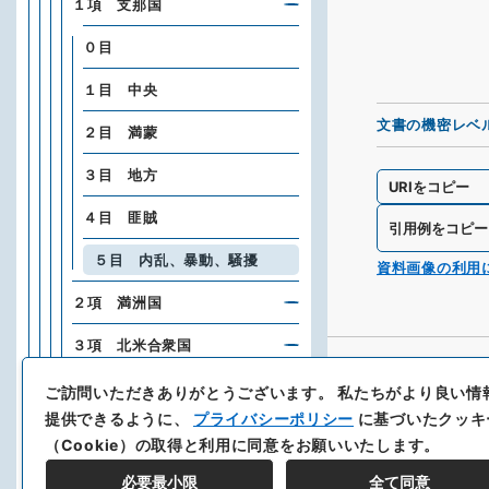
１項 支那国
０目
１目 中央
文書の機密レベ
２目 満蒙
３目 地方
URIをコピー
４目 匪賊
引用例をコピー
５目 内乱、暴動、騒擾
資料画像の利用
２項 満洲国
３項 北米合衆国
４項 中、南米諸国
ご訪問いただきありがとうございます。
私たちがより良い情
提供できるように、
プライバシーポリシー
に基づいたクッキ
５項 露国
（Cookie）の取得と利用に同意をお願いいたします。
６項 英国
必要最小限
全て同意