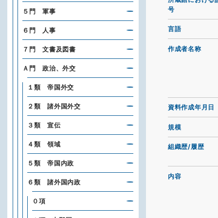
号
５門 軍事
言語
６門 人事
作成者名称
７門 文書及図書
Ａ門 政治、外交
１類 帝国外交
２類 諸外国外交
資料作成年月日
３類 宣伝
規模
４類 領域
組織歴/履歴
５類 帝国内政
内容
６類 諸外国内政
０項