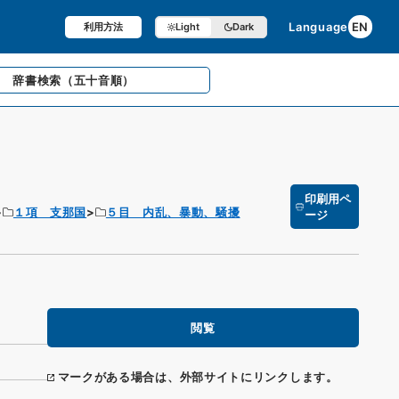
Language
EN
利用方法
Light
Dark
辞書検索
（五十音順）
印刷用ペ
１項 支那国
５目 内乱、暴動、騒擾
ージ
閲覧
マークがある場合は、外部サイトにリンクします。