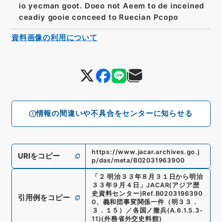
io yecman goot. Doeo not Aeem to de inceined
ceadiy gooie conceed to Ruecian Pcopo
資料画像の利用について
情報の間違いや不具合をセンターに知らせる
https://www.jacar.archives.go.j
URIをコピー
p/das/meta/B02031963900
「
２ 明治３３年８月３１日から明治
３３年９月４日
」
JACAR(アジア歴
史資料センター)
Ref.
B0203196390
引用例をコピー
0
、
義和団事変関係一件（明３３．
３．１５）／各国ノ撤兵
(
A.6.1.5.3-
11
)
(
外務省外交史料館
)