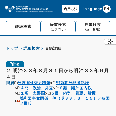
Language
EN
利用方法
辞書検索
辞書検索
詳細検索
（カテゴリ）
（五十音順）
トップ
詳細検索
目録詳細
件名
２ 明治３３年８月３１日から明治３３年９月
４日
階層
外務省外交史料館
戦前期外務省記録
Ａ門 政治、外交
６類 諸外国内政
１項 支那国
５目 内乱、暴動、騒擾
義和団事変関係一件（明３３．３．１５）／各国
ノ撤兵