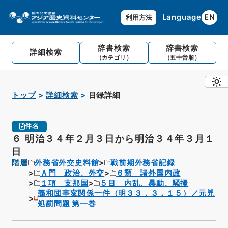
Language
EN
利用方法
辞書検索
辞書検索
詳細検索
（カテゴリ）
（五十音順）
トップ
詳細検索
目録詳細
件名
６ 明治３４年２月３日から明治３４年３月１
日
階層
外務省外交史料館
戦前期外務省記録
Ａ門 政治、外交
６類 諸外国内政
１項 支那国
５目 内乱、暴動、騒擾
義和団事変関係一件（明３３．３．１５）／元兇
処罰問題 第一巻