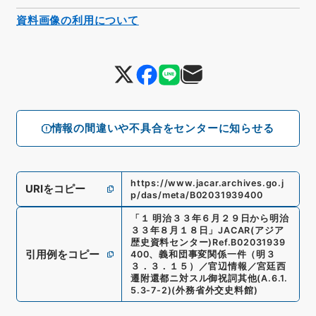
資料画像の利用について
情報の間違いや不具合をセンターに知らせる
https://www.jacar.archives.go.j
URIをコピー
p/das/meta/B02031939400
「
１ 明治３３年６月２９日から明治
３３年８月１８日
」
JACAR(アジア
歴史資料センター)
Ref.
B02031939
引用例をコピー
400
、
義和団事変関係一件（明３
３．３．１５）／官辺情報／宮廷西
遷附還都ニ対スル御祝詞其他
(
A.6.1.
5.3-7-2
)
(
外務省外交史料館
)