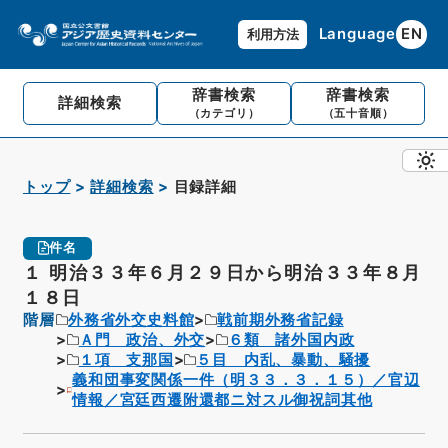
Language
EN
利用方法
辞書検索
辞書検索
詳細検索
（カテゴリ）
（五十音順）
トップ
詳細検索
目録詳細
件名
１ 明治３３年６月２９日から明治３３年８月
１８日
階層
外務省外交史料館
戦前期外務省記録
Ａ門 政治、外交
６類 諸外国内政
１項 支那国
５目 内乱、暴動、騒擾
義和団事変関係一件（明３３．３．１５）／官辺
情報／宮廷西遷附還都ニ対スル御祝詞其他