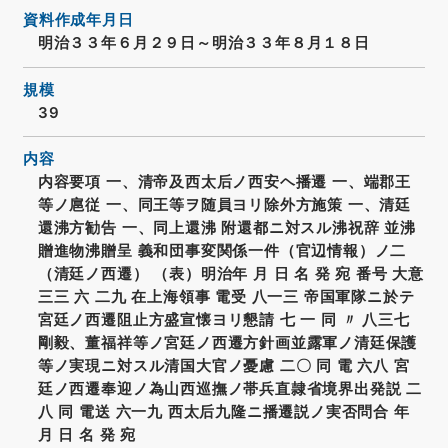
資料作成年月日
明治３３年６月２９日～明治３３年８月１８日
規模
39
内容
内容要項 一、清帝及西太后ノ西安ヘ播遷 一、端郡王
等ノ扈従 一、同王等ヲ随員ヨリ除外方施策 一、清廷
還沸方勧告 一、同上還沸 附還都ニ対スル沸祝辞 並沸
贈進物沸贈呈 義和団事変関係一件（官辺情報）ノ二
（清廷ノ西遷） （表）明治年 月 日 名 発 宛 番号 大意
三三 六 二九 在上海領事 電受 八一三 帝国軍隊ニ於テ
宮廷ノ西遷阻止方盛宣懐ヨリ懇請 七 一 同 〃 八三七
剛毅、董福祥等ノ宮廷ノ西遷方針画並露軍ノ清廷保護
等ノ実現ニ対スル清国大官ノ憂慮 二〇 同 電 六八 宮
廷ノ西遷奉迎ノ為山西巡撫ノ帯兵直隷省境界出発説 二
八 同 電送 六一九 西太后九隆ニ播遷説ノ実否問合 年
月 日 名 発 宛