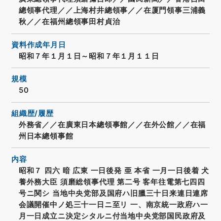
總領事代理／／上海村井總領事／／在厦門領事三浦義
秋／／在福州總領事田村貞治
資料作成年月日
昭和７年１月１日～昭和７年１月１１日
規模
50
組織歴/履歴
外務省／／在廣東日本總領事館／／在外公館／／在福
州日本總領事館
内容
昭和７ 四六 暗 広東 一日後発 亜 本省 一月一日後着 犬
養外務大臣 須磨総領事代理 第二号 客年往電第七四四
号ニ関シ 当地中央党部及国府ハ旧臘三十日来連日連席
会議開催中ノ処三十一日ニ至リ 一、南京統一政府ハ一
月一日成立ニ決定シタルニ付当地中央党部国民政府及