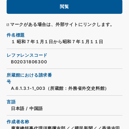
閲覧
マークがある場合は、外部サイトにリンクします。
件名標題
１ 昭和７年１月１日から昭和７年１月１１日
レファレンスコード
B02031806300
所蔵館における請求番
号
A.6.1.3.1-1_003（所蔵館：外務省外交史料館）
言語
日本語
/
中国語
作成者名称
廣東總領事代理須磨彌吉郎／／國民新聞／／香港吉田