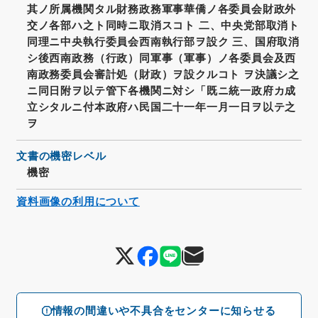
其ノ所属機関タル財務政務軍事華僑ノ各委員会財政外
交ノ各部ハ之ト同時ニ取消スコト 二、中央党部取消ト
同理ニ中央執行委員会西南執行部ヲ設ク 三、国府取消
シ後西南政務（行政）同軍事（軍事）ノ各委員会及西
南政務委員会審計処（財政）ヲ設クルコト ヲ決議シ之
ニ同日附ヲ以テ管下各機関ニ対シ「既ニ統一政府カ成
立シタルニ付本政府ハ民国二十一年一月一日ヲ以テ之
ヲ
文書の機密レベル
機密
資料画像の利用について
情報の間違いや不具合をセンターに知らせる