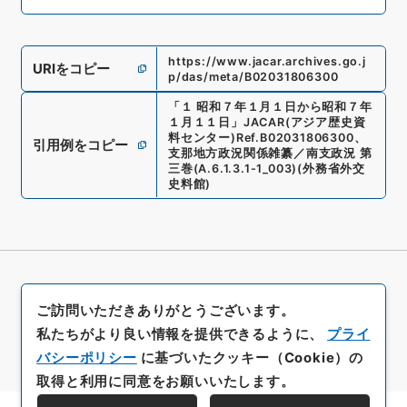
https://www.jacar.archives.go.j
URIをコピー
p/das/meta/B02031806300
「
１ 昭和７年１月１日から昭和７年
１月１１日
」
JACAR(アジア歴史資
料センター)
Ref.
B02031806300
、
引用例をコピー
支那地方政況関係雑纂／南支政況 第
三巻
(
A.6.1.3.1-1_003
)
(
外務省外交
史料館
)
ご訪問いただきありがとうございます。
私たちがより良い情報を提供できるように、
プライ
バシーポリシー
に基づいたクッキー（Cookie）の
取得と利用に同意をお願いいたします。