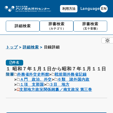
Language
EN
利用方法
辞書検索
辞書検索
詳細検索
（カテゴリ）
（五十音順）
トップ
詳細検索
目録詳細
件名
１ 昭和７年１月１日から昭和７年１月１１日
階層
外務省外交史料館
戦前期外務省記録
Ａ門 政治、外交
６類 諸外国内政
１項 支那国
３目 地方
支那地方政況関係雑纂／南支政況 第三巻