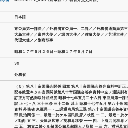
日本語
東亞局第一課長／／外務省東亞局一、二課／／外務省通商局第三
大島大使／／富井大使／／堀切大使／／佐藤大使／／芳澤大使／
代理大使／／別府領事
昭和１７年５月２６日～昭和１７年６月７日
39
外務省
（５）第八十帝国議会関係 回章 第八十帝国議会答弁資料中訂正
配布致置キタル当課関係第八十帝国議会答弁資料中左ノ通誤刷有
訂正方可然御取計相成度 昭和十七年五月二十六日 東亜局第一課長
誤 正 七－八 三十三条 三十二条 以上 昭和十七年五月 第八十帝
資料 外務省 東亜局一・二課通商局第三課 第八十帝国議会答弁資
部 政治関係 一、最近ニ於ケル国民政府ノ状況 一 二、最近ニ於
ノ動向 五 三、天津及広東ノ英租界移管 一一 四、上海共同租界ノ
二 五、満支ニ於ケル敵国公館及敵国人ノ取扱 一三 六、満洲及