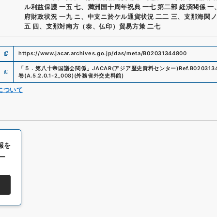
ル利益保護 一五 七、満洲国十周年祝典 一七 第二部 経済関係 
府財政状況 一九 ニ、中支ニ於ケル通貨状況 二二 三、支那海関ノ
五 四、支那対南方（泰、仏印）貿易方策 二七
https://www.jacar.archives.go.jp/das/meta/B02031344800
「
５．第八十帝国議会関係
」
JACAR(アジア歴史資料センター)
Ref.
B020313
巻
(
A.5.2.0.1-2_008
)
(
外務省外交史料館
)
について
報を
ー