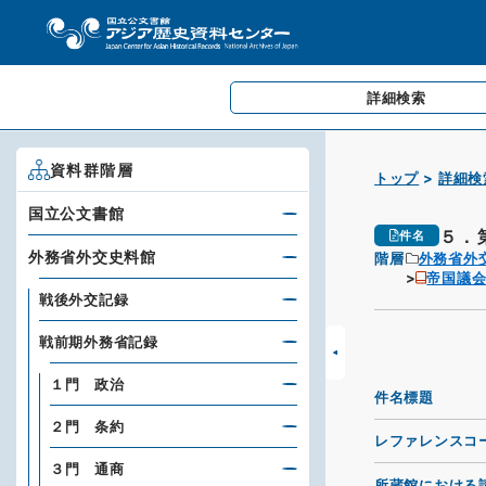
詳細検索
資料群階層
トップ
詳細検
国立公文書館
５．
件名
外務省外交史料館
階層
外務省外
帝国議会
戦後外交記録
戦前期外務省記録
１門 政治
件名標題
２門 条約
レファレンスコ
３門 通商
所蔵館における