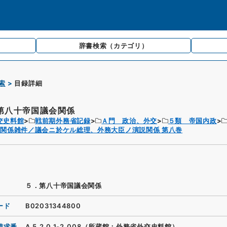
辞書検索
（カテゴリ）
索
目録詳細
第八十帝国議会関係
交史料館
戦前期外務省記録
Ａ門 政治、外交
５類 帝国内政
関係雑件／議会ニ於ケル総理、外務大臣ノ演説関係 第八巻
５．第八十帝国議会関係
ード
B02031344800
請求番
A.5.2.0.1-2_008（所蔵館：外務省外交史料館）