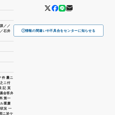
課／／
情報の間違いや不具合をセンターに知らせる
／石井
ノ件 曩ニ
之ニ付
 記 頁
国議会答弁
料 第一
ケル重慶
状況 一
支那ニ於ケ