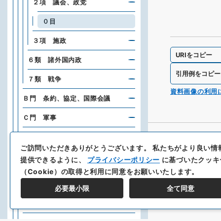
２項 議会、政党
０目
３項 施政
URIをコピー
６類 諸外国内政
引用例をコピー
７類 戦争
資料画像の利用
Ｂ門 条約、協定、国際会議
Ｃ門 軍事
Ｅ門 財政、経済、産業、貿易
ご訪問いただきありがとうございます。
私たちがより良い情
Ｆ門 交通、通信
提供できるように、
プライバシーポリシー
に基づいたクッキ
（Cookie）の取得と利用に同意をお願いいたします。
Ｇ門 都市、港湾、土木、建築、
土地、建物
必要最小限
全て同意
Ｈ門 東方文化事業