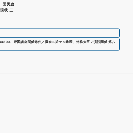
一、国民政
現状 二
44800
、
帝国議会関係雑件／議会ニ於ケル総理、外務大臣ノ演説関係 第八