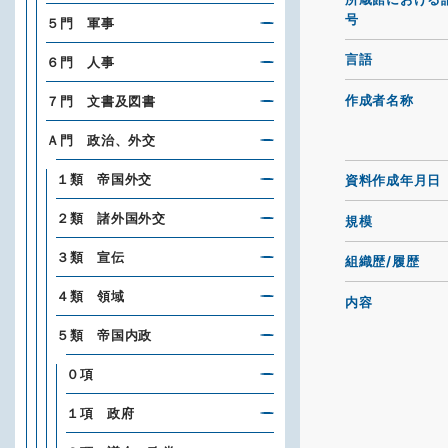
号
５門 軍事
言語
６門 人事
作成者名称
７門 文書及図書
Ａ門 政治、外交
１類 帝国外交
資料作成年月日
２類 諸外国外交
規模
３類 宣伝
組織歴/履歴
４類 領域
内容
５類 帝国内政
０項
１項 政府