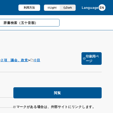
Language
EN
利用方法
Light
Dark
辞書検索
（五十音順）
印刷用ペ
２項 議会、政党
０目
ージ
閲覧
マークがある場合は、外部サイトにリンクします。