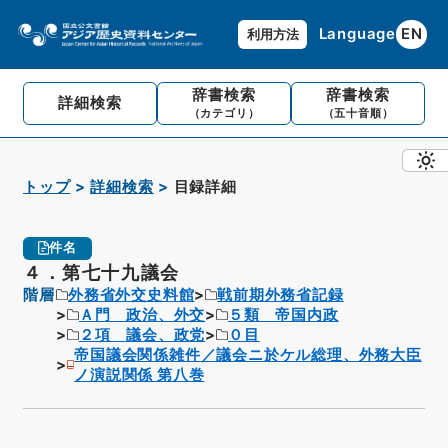
Language
EN
利用方法
辞書検索
辞書検索
詳細検索
（カテゴリ）
（五十音順）
トップ
詳細検索
目録詳細
件名
４．第七十九議会
階層
外務省外交史料館
戦前期外務省記録
Ａ門 政治、外交
５類 帝国内政
２項 議会、政党
０目
帝国議会関係雑件／議会ニ於ケル総理、外務大臣
ノ演説関係 第八巻