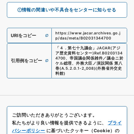
情報の間違いや不具合をセンターに知らせる
https://www.jacar.archives.go.j
URIをコピー
p/das/meta/B02031344700
「
４．第七十九議会
」
JACAR(アジ
ア歴史資料センター)
Ref.
B0203134
4700
、
帝国議会関係雑件／議会ニ於
引用例をコピー
ケル総理、外務大臣ノ演説関係 第八
巻
(
A.5.2.0.1-2_008
)
(
外務省外交史
料館
)
ご訪問いただきありがとうございます。
私たちがより良い情報を提供できるように、
プライ
バシーポリシー
に基づいたクッキー（Cookie）の