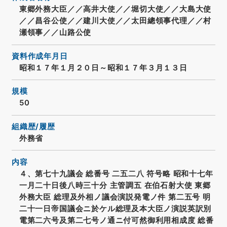
東郷外務大臣／／高井大使／／堀切大使／／大島大使
／／昌谷公使／／建川大使／／太田總領事代理／／村
瀬領事／／山路公使
資料作成年月日
昭和１７年１月２０日～昭和１７年３月１３日
規模
50
組織歴/履歴
外務省
内容
４、第七十九議会 総番号 二五二八 符号略 昭和十七年
一月二十日後八時三十分 主管調五 在伯石射大使 東郷
外務大臣 総理及外相ノ議会演説発電ノ件 第二五号 明
二十一日帝国議会ニ於ケル総理及本大臣ノ演説英訳別
電第二六号及第二七号ノ通ニ付可然御利用相成度 総番