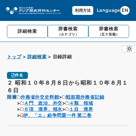
Language
EN
利用方法
辞書検索
辞書検索
詳細検索
（カテゴリ）
（五十音順）
トップ
詳細検索
目録詳細
件名
２ 昭和１０年８月８日から昭和１０年８月１
６日
階層
外務省外交史料館
戦前期外務省記録
Ａ門 政治、外交
４類 領域
６項 境界、領水
１目 境界
伊、「エ」紛争問題一件 第二巻