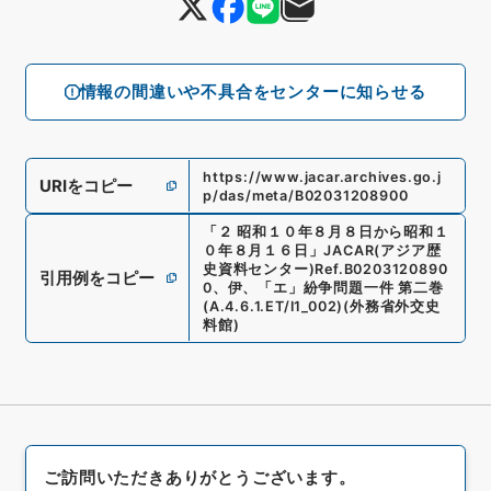
情報の間違いや不具合をセンターに知らせる
https://www.jacar.archives.go.j
URIをコピー
p/das/meta/B02031208900
「
２ 昭和１０年８月８日から昭和１
０年８月１６日
」
JACAR(アジア歴
史資料センター)
Ref.
B0203120890
引用例をコピー
0
、
伊、「エ」紛争問題一件 第二巻
(
A.4.6.1.ET/I1_002
)
(
外務省外交史
料館
)
ご訪問いただきありがとうございます。