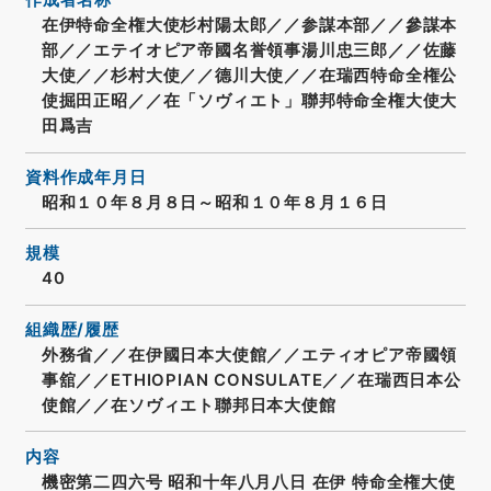
作成者名称
在伊特命全権大使杉村陽太郎／／参謀本部／／參謀本
部／／エテイオピア帝國名誉領事湯川忠三郎／／佐藤
大使／／杉村大使／／德川大使／／在瑞西特命全権公
使掘田正昭／／在「ソヴィエト」聯邦特命全権大使大
田爲吉
資料作成年月日
昭和１０年８月８日～昭和１０年８月１６日
規模
40
組織歴/履歴
外務省／／在伊國日本大使館／／エティオピア帝國領
事舘／／ETHIOPIAN CONSULATE／／在瑞西日本公
使館／／在ソヴィエト聯邦日本大使館
内容
機密第二四六号 昭和十年八月八日 在伊 特命全権大使