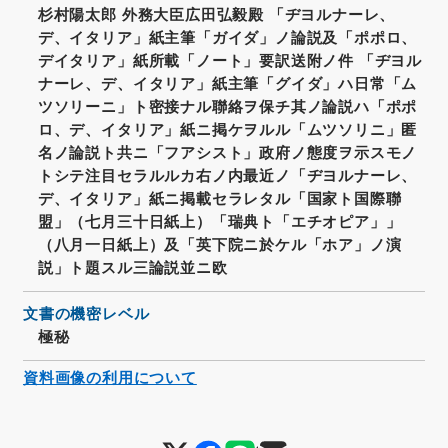
杉村陽太郎 外務大臣広田弘毅殿 「ヂヨルナーレ、
デ、イタリア」紙主筆「ガイダ」ノ論説及「ポポロ、
デイタリア」紙所載「ノート」要訳送附ノ件 「ヂヨル
ナーレ、デ、イタリア」紙主筆「グイダ」ハ日常「ム
ツソリーニ」ト密接ナル聯絡ヲ保チ其ノ論説ハ「ポポ
ロ、デ、イタリア」紙ニ掲ケヲルル「ムツソリニ」匿
名ノ論説ト共ニ「フアシスト」政府ノ態度ヲ示スモノ
トシテ注目セラルルカ右ノ内最近ノ「ヂヨルナーレ、
デ、イタリア」紙ニ掲載セラレタル「国家ト国際聯
盟」（七月三十日紙上）「瑞典ト「エチオピア」」
（八月一日紙上）及「英下院ニ於ケル「ホア」ノ演
説」ト題スル三論説並ニ欧
文書の機密レベル
極秘
資料画像の利用について