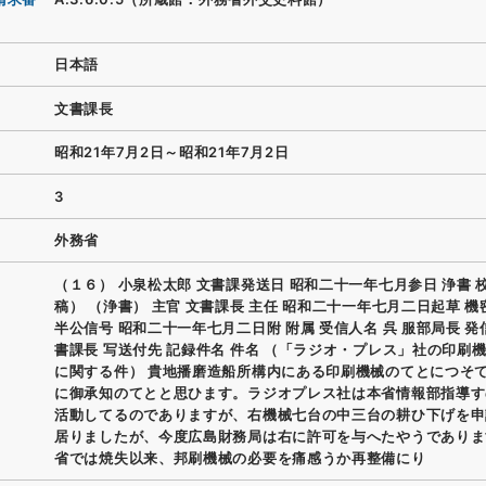
日本語
文書課長
昭和21年7月2日～昭和21年7月2日
3
外務省
（１６） 小泉松太郎 文書課発送日 昭和二十一年七月参日 浄書 
稿） （浄書） 主官 文書課長 主任 昭和二十一年七月二日起草 機
半公信号 昭和二十一年七月二日附 附属 受信人名 呉 服部局長 発
書課長 写送付先 記録件名 件名 （「ラジオ・プレス」社の印刷
に関する件） 貴地播磨造船所構内にある印刷機械のてとにつそ
に御承知のてとと思ひます。ラジオプレス社は本省情報部指導す
活動してるのでありますが、右機械七台の中三台の耕ひ下げを申
居りましたが、今度広島財務局は右に許可を与へたやうでありま
省では焼失以来、邦刷機械の必要を痛感うか再整備にり