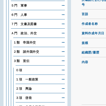
号
５門 軍事
言語
６門 人事
作成者名称
７門 文書及図書
Ａ門 政治、外交
資料作成年月日
１類 帝国外交
規模
２類 諸外国外交
組織歴/履歴
３類 宣伝
内容
０項
１項 一般政策
２項 輿論
３項 啓発