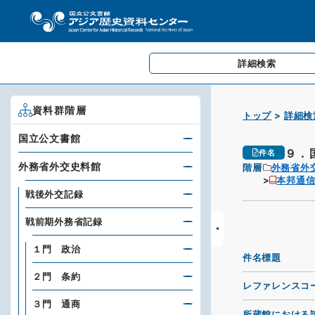
詳細検索
資料群階層
トップ
詳細検
国立公文書館
９．
件名
外務省外交史料館
階層
外務省外
本邦通
戦後外交記録
戦前期外務省記録
１門 政治
件名標題
２門 条約
レファレンスコ
３門 通商
所蔵館における