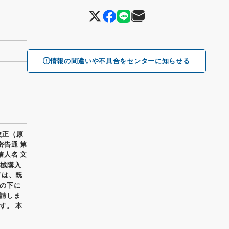
情報の間違いや不具合をセンターに知らせる
校正（原
密告通 第
信人名 文
機械購入
ては、既
の下に
請しま
す。 本