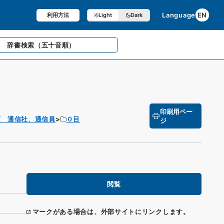
Language
EN
利用方法
Light
Dark
辞書検索
（五十音順）
印刷用ペー
項 通信社、通信員
０目
ジ
閲覧
マークがある場合は、外部サイトにリンクします。