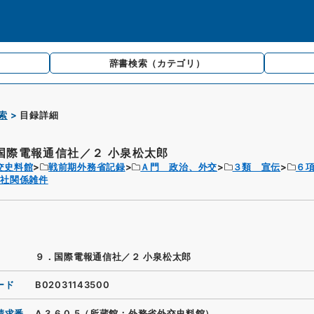
辞書検索
（カテゴリ）
索
目録詳細
国際電報通信社／２ 小泉松太郎
交史料館
戦前期外務省記録
Ａ門 政治、外交
３類 宣伝
６
信社関係雑件
９．国際電報通信社／２ 小泉松太郎
ード
B02031143500
請求番
A.3.6.0.5（所蔵館：外務省外交史料館）