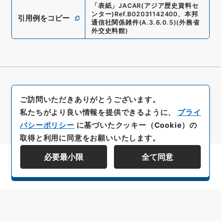
「
表紙
」
JACAR(アジア歴史資料セ
ンター)
Ref.
B02031142400
、
本邦
引用例をコピー
通信社関係雑件
(
A.3.6.0.5
)
(
外務省
外交史料館
)
ご訪問いただきありがとうございます。
私たちがより良い情報を提供できるように、
プライ
バシーポリシー
に基づいたクッキー（Cookie）の
取得と利用に同意をお願いいたします。
必要最小限
全て同意
資料群階層を表示する
All rights reserved/Copyright©
Japan Center for Asian Historical Records