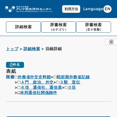
Language
EN
利用方法
辞書検索
辞書検索
詳細検索
（カテゴリ）
（五十音順）
トップ
詳細検索
目録詳細
件名
表紙
階層
外務省外交史料館
戦前期外務省記録
Ａ門 政治、外交
３類 宣伝
６項 通信社、通信員
０目
本邦通信社関係雑件