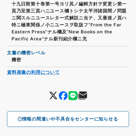
十九日附第十巻第一号ヨリ其ノ編輯方針ヲ変更シ第一
頁乃至第三頁ハニユース欄トシテ太平洋諸国間ノ問題
ニ関スルニユースレター式解説ニ当テ、又最後ノ頁ハ
特ニ極東関係ノ小ニユースヲ取扱フ“From the Far
Eastern Press”ナル欄及“New Books on the
Pacific Area”ナル新刊紹介欄ニ充
文書の機密レベル
機密
資料画像の利用について
情報の間違いや不具合をセンターに知らせる