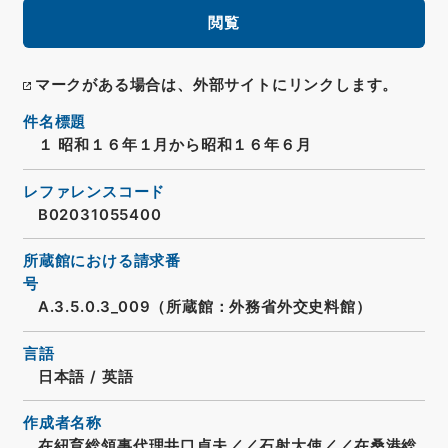
閲覧
マークがある場合は、外部サイトにリンクします。
件名標題
１ 昭和１６年１月から昭和１６年６月
レファレンスコード
B02031055400
所蔵館における請求番
号
A.3.5.0.3_009（所蔵館：外務省外交史料館）
言語
日本語
/
英語
作成者名称
在紐育総領事代理井口貞夫／／石射大使／／在桑港総