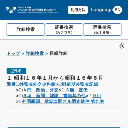
Language
EN
利用方法
辞書検索
辞書検索
詳細検索
（カテゴリ）
（五十音順）
トップ
詳細検索
目録詳細
件名
１ 昭和１６年１月から昭和１６年６月
階層
外務省外交史料館
戦前期外務省記録
Ａ門 政治、外交
３類 宣伝
５項 新聞、雑誌、書籍其の他
０目
外国新聞、雑誌ニ関スル調査雑件 第九巻