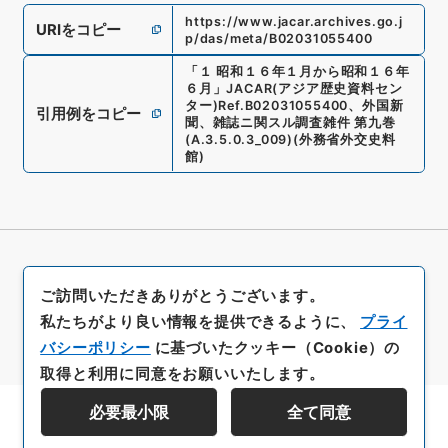
https://www.jacar.archives.go.j
URIをコピー
p/das/meta/B02031055400
「
１ 昭和１６年１月から昭和１６年
６月
」
JACAR(アジア歴史資料セン
ター)
Ref.
B02031055400
、
外国新
引用例をコピー
聞、雑誌ニ関スル調査雑件 第九巻
(
A.3.5.0.3_009
)
(
外務省外交史料
館
)
ご訪問いただきありがとうございます。
私たちがより良い情報を提供できるように、
プライ
バシーポリシー
に基づいたクッキー（Cookie）の
取得と利用に同意をお願いいたします。
必要最小限
全て同意
資料群階層を表示する