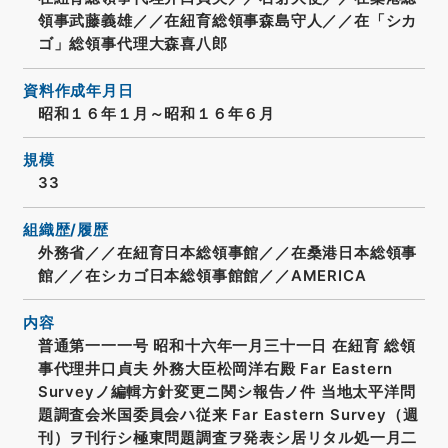
領事武藤義雄／／在紐育総領事森島守人／／在「シカ
ゴ」総領事代理大森喜八郎
資料作成年月日
昭和１６年１月～昭和１６年６月
規模
33
組織歴/履歴
外務省／／在紐育日本総領事館／／在桑港日本総領事
館／／在シカゴ日本総領事館館／／AMERICA
内容
普通第一一一号 昭和十六年一月三十一日 在紐育 総領
事代理井口貞夫 外務大臣松岡洋右殿 Far Eastern
Surveyノ編輯方針変更ニ関シ報告ノ件 当地太平洋問
題調査会米国委員会ハ従来 Far Eastern Survey（週
刊）ヲ刊行シ極東問題調査ヲ発表シ居リタル処一月二