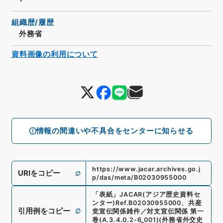
組織歴/履歴
外務省
資料画像の利用について
情報の間違いや不具合をセンターに知らせる
https://www.jacar.archives.go.j
URIをコピー
p/das/meta/B02030955000
「
表紙
」
JACAR(アジア歴史資料セ
ンター)
Ref.
B02030955000
、
共産
引用例をコピー
党宣伝関係雑件／対支宣伝関係 第一
巻
(
A.3.4.0.2-6_001
)
(
外務省外交史