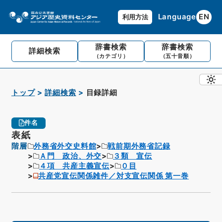
Language
EN
利用方法
辞書検索
辞書検索
詳細検索
（カテゴリ）
（五十音順）
トップ
詳細検索
目録詳細
件名
表紙
階層
外務省外交史料館
戦前期外務省記録
Ａ門 政治、外交
３類 宣伝
４項 共産主義宣伝
０目
共産党宣伝関係雑件／対支宣伝関係 第一巻