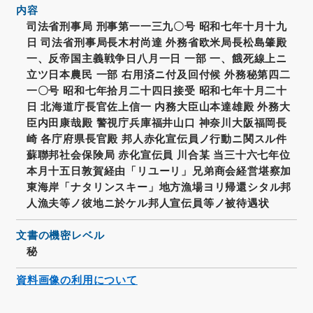
内容
司法省刑事局 刑事第一一三九〇号 昭和七年十月十九
日 司法省刑事局長木村尚達 外務省欧米局長松島肇殿
一、反帝国主義戦争日八月一日 一部 一、餓死線上ニ
立ツ日本農民 一部 右用済ニ付及回付候 外務秘第四二
一〇号 昭和七年拾月二十四日接受 昭和七年十月二十
日 北海道庁長官佐上信一 内務大臣山本達雄殿 外務大
臣内田康哉殿 警視庁兵庫福井山口 神奈川大阪福岡長
崎 各庁府県長官殿 邦人赤化宣伝員ノ行動ニ関スル件
蘇聯邦社会保険局 赤化宣伝員 川合某 当三十六七年位
本月十五日敦賀経由「リユーリ」兄弟商会経営堪察加
東海岸「ナタリンスキー」地方漁場ヨリ帰還シタル邦
人漁夫等ノ彼地ニ於ケル邦人宣伝員等ノ被待遇状
文書の機密レベル
秘
資料画像の利用について