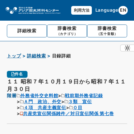
Language
EN
利用方法
辞書検索
辞書検索
詳細検索
（カテゴリ）
（五十音順）
トップ
詳細検索
目録詳細
件名
１１ 昭和７年１０月１９日から昭和７年１１
月３０日
階層
外務省外交史料館
戦前期外務省記録
Ａ門 政治、外交
３類 宣伝
４項 共産主義宣伝
０目
共産党宣伝関係雑件／対日宣伝関係 第七巻