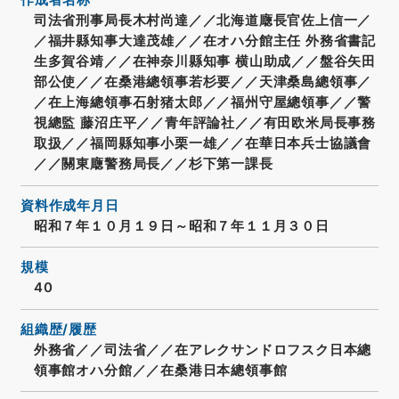
作成者名称
司法省刑事局長木村尚達／／北海道廰長官佐上信一／
／福井縣知事大達茂雄／／在オハ分館主任 外務省書記
生多賀谷靖／／在神奈川縣知事 横山助成／／盤谷矢田
部公使／／在桑港總領事若杉要／／天津桑島總領事／
／在上海總領事石射猪太郎／／福州守屋總領事／／警
視總監 藤沼庄平／／青年評論社／／有田欧米局長事務
取扱／／福岡縣知事小栗一雄／／在華日本兵士協議會
／／關東廰警務局長／／杉下第一課長
資料作成年月日
昭和７年１０月１９日～昭和７年１１月３０日
規模
40
組織歴/履歴
外務省／／司法省／／在アレクサンドロフスク日本總
領事館オハ分館／／在桑港日本總領事館