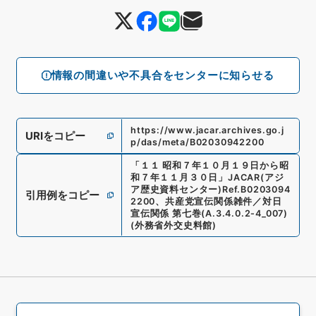
情報の間違いや不具合をセンターに知らせる
https://www.jacar.archives.go.j
URIをコピー
p/das/meta/B02030942200
「
１１ 昭和７年１０月１９日から昭
和７年１１月３０日
」
JACAR(アジ
ア歴史資料センター)
Ref.
B0203094
引用例をコピー
2200
、
共産党宣伝関係雑件／対日
宣伝関係 第七巻
(
A.3.4.0.2-4_007
)
(
外務省外交史料館
)