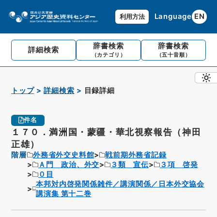
Language
EN
利用方法
辞書検索
辞書検索
詳細検索
（カテゴリ）
（五十音順）
トップ
詳細検索
目録詳細
件名
１７０．満洲国・蒙疆・華北視察報告（神田
正雄）
階層
外務省外交史料館
戦前期外務省記録
Ａ門 政治、外交
３類 宣伝
３項 啓発
０目
本邦対内啓発関係雑件／講演関係／日本外交協会
講演集 第十二巻