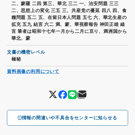
二、蒙疆 二四 第三、華北 三二 一、治安問題 三三
二、思想上の変化 三五 三、共産党の蔓延 四八 四、食
糧問題 五二 五、在留日本人問題 五七 六、華北生産の
拡充 五九 結言 六二 満、蒙、華視察報告 神田正雄 緒
言 筆者は昭和十七年一月から二月に亘り、満洲国から
華北、蒙
文書の機密レベル
極秘
資料画像の利用について
情報の間違いや不具合をセンターに知らせる