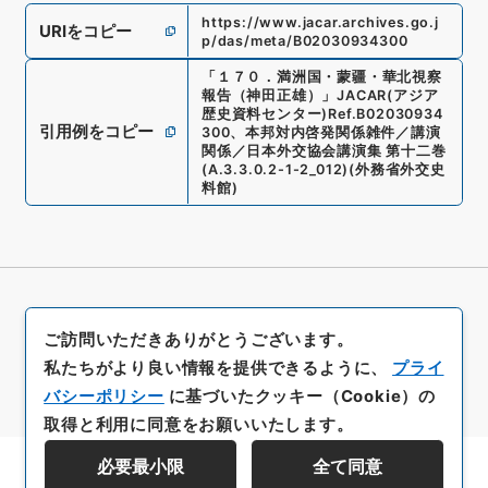
https://www.jacar.archives.go.j
URIをコピー
p/das/meta/B02030934300
「
１７０．満洲国・蒙疆・華北視察
報告（神田正雄）
」
JACAR(アジア
歴史資料センター)
Ref.
B02030934
引用例をコピー
300
、
本邦対内啓発関係雑件／講演
関係／日本外交協会講演集 第十二巻
(
A.3.3.0.2-1-2_012
)
(
外務省外交史
料館
)
ご訪問いただきありがとうございます。
私たちがより良い情報を提供できるように、
プライ
バシーポリシー
に基づいたクッキー（Cookie）の
取得と利用に同意をお願いいたします。
必要最小限
全て同意