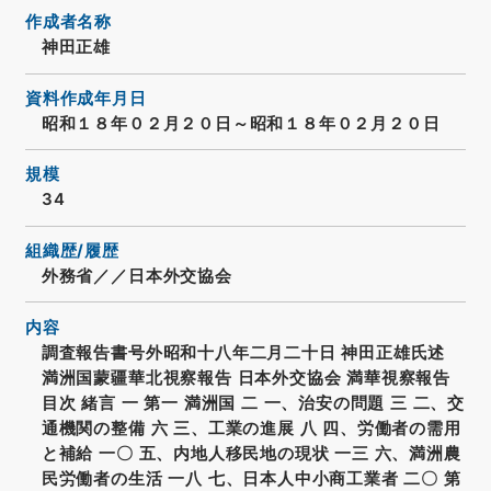
作成者名称
神田正雄
資料作成年月日
昭和１８年０２月２０日～昭和１８年０２月２０日
規模
34
組織歴/履歴
外務省／／日本外交協会
内容
調査報告書号外昭和十八年二月二十日 神田正雄氏述
満洲国蒙疆華北視察報告 日本外交協会 満華視察報告
目次 緒言 一 第一 満洲国 二 一、治安の問題 三 二、交
通機関の整備 六 三、工業の進展 八 四、労働者の需用
と補給 一〇 五、内地人移民地の現状 一三 六、満洲農
民労働者の生活 一八 七、日本人中小商工業者 二〇 第