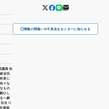
情報の間違いや不具合をセンターに知らせる
院議員 松
知鉄吉氏
村君に
色々な
なもの
願ひし
るへ解
目次 ○
の生産統