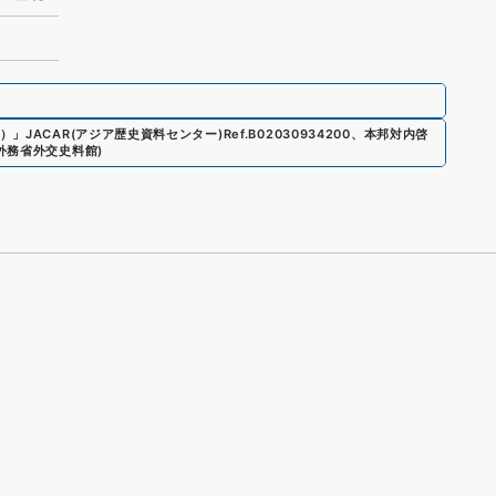
）
」
JACAR(アジア歴史資料センター)
Ref.
B02030934200
、
本邦対内啓
外務省外交史料館
)
s