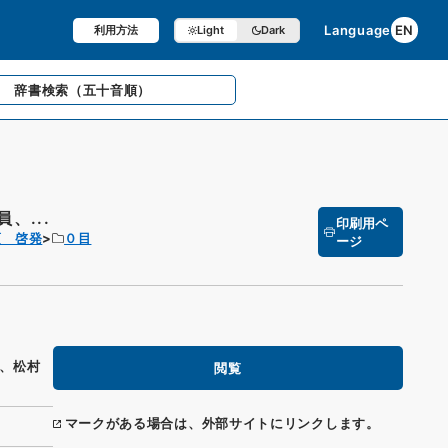
Language
EN
利用方法
Light
Dark
辞書検索
（五十音順）
、...
印刷用ペ
項 啓発
０目
ージ
、松村
閲覧
マークがある場合は、外部サイトにリンクします。