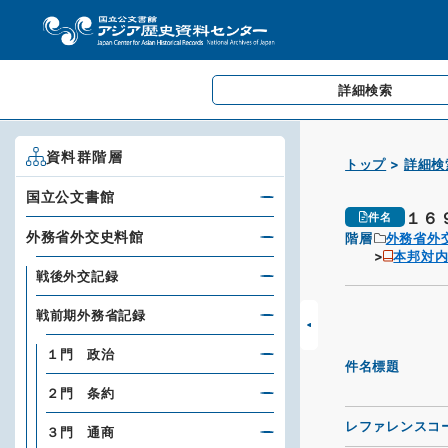
詳細検索
資料群階層
トップ
詳細検
国立公文書館
１６
件名
外務省外交史料館
階層
外務省外
本邦対内
戦後外交記録
戦前期外務省記録
１門 政治
件名標題
２門 条約
レファレンスコ
３門 通商