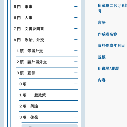
所蔵館における
５門 軍事
号
６門 人事
言語
７門 文書及図書
作成者名称
Ａ門 政治、外交
資料作成年月日
１類 帝国外交
規模
２類 諸外国外交
組織歴/履歴
３類 宣伝
内容
０項
１項 一般政策
２項 輿論
３項 啓発