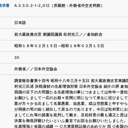
請求番
A.3.3.0.2-1-2_012（所蔵館：外務省外交史料館）
日本語
前大蔵政務次官 衆議院議員 松村光三／／倉知鉄吉
昭和１８年０２月１５日～昭和１８年０２月１５日
35
外務省／／日本外交協会
調査報告書第十四号 昭和十八年三月十五日 前大蔵政務次官衆議
村光三氏述 決戦資材の生産増強対策 日本外交協会 紹介の辞 倉
我国の目下の大問題たる生産増強の事につきましては昨年一度松
お願ひしまして一応のお殺々世間に明になつて来るに従ひまして
案が方々かる出まして名案愚案、姑息案、或は空想案と申すやら
が両後の筍の如く続出して居るのであります。今日ば松村君にお
ましてにれ等の諸案を批判して戴き、且松村君の最も適正と思は
決案を御批評願ひたいといふ趣旨でお話をお願ひいたしました。 
生産増強と各国の成績 一 ○大東亜戦以後のあめりか 四 ○各国