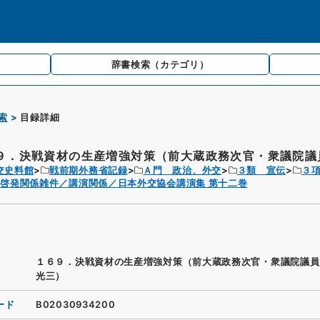
辞書検索
（カテゴリ）
索
目録詳細
９．決戦資材の生産増強対策（前大蔵政務次官・衆議院議員
交史料館
戦前期外務省記録
Ａ門 政治、外交
３類 宣伝
３
啓発関係雑件／講演関係／日本外交協会講演集 第十二巻
１６９．決戦資材の生産増強対策（前大蔵政務次官・衆議院議員
光三）
ード
B02030934200