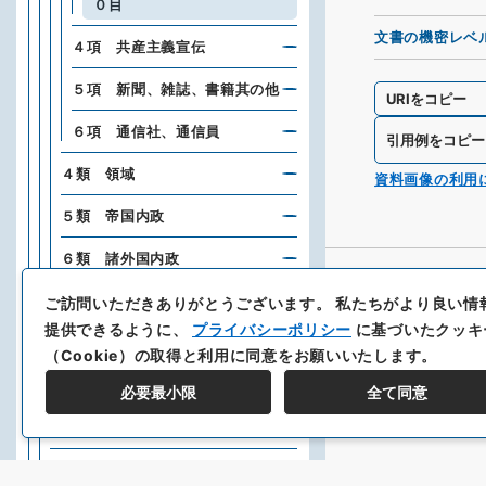
０目
文書の機密レベ
４項 共産主義宣伝
５項 新聞、雑誌、書籍其の他
URIをコピー
６項 通信社、通信員
引用例をコピー
４類 領域
資料画像の利用
５類 帝国内政
６類 諸外国内政
７類 戦争
ご訪問いただきありがとうございます。
私たちがより良い情
提供できるように、
プライバシーポリシー
に基づいたクッキ
Ｂ門 条約、協定、国際会議
（Cookie）の取得と利用に同意をお願いいたします。
Ｃ門 軍事
必要最小限
全て同意
Ｅ門 財政、経済、産業、貿易
Ｆ門 交通、通信