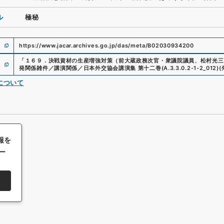
ル
極秘
https://www.jacar.archives.go.jp/das/meta/B02030934200
「
１６９．決戦資材の生産増強対策（前大蔵政務次官・衆議院議員、松村光三
発関係雑件／講演関係／日本外交協会講演集 第十二巻
(
A.3.3.0.2-1-2_012
)
(
について
報を
ー
All rights reserved/Copyright©
Japan Center for Asian Historical Record