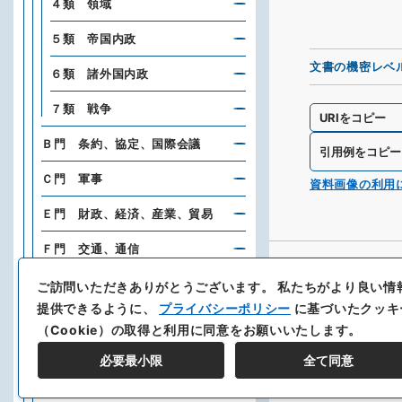
４類 領域
５類 帝国内政
文書の機密レベ
６類 諸外国内政
７類 戦争
URIをコピー
Ｂ門 条約、協定、国際会議
引用例をコピー
Ｃ門 軍事
資料画像の利用
Ｅ門 財政、経済、産業、貿易
Ｆ門 交通、通信
Ｇ門 都市、港湾、土木、建築、
ご訪問いただきありがとうございます。
私たちがより良い情
土地、建物
提供できるように、
プライバシーポリシー
に基づいたクッキ
（Cookie）の取得と利用に同意をお願いいたします。
Ｈ門 東方文化事業
必要最小限
全て同意
Ｉ門 文化、宗教、衛生、労働及
社会問題