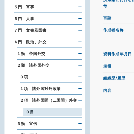
号
５門 軍事
言語
６門 人事
作成者名称
７門 文書及図書
Ａ門 政治、外交
１類 帝国外交
資料作成年月日
２類 諸外国外交
規模
０項
組織歴/履歴
１項 諸外国対外政策
内容
２項 諸外国間（二国間）外交
０目
３類 宣伝