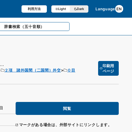
Language
EN
利用方法
Light
Dark
辞書検索
（五十音順）
.
印刷用
２項 諸外国間（二国間）外交
０目
ページ
日
閲覧
マークがある場合は、外部サイトにリンクします。