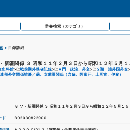
辞書検索
（カテゴリ）
索
目録詳細
ソ・新疆関係 ３ 昭和１１年２月３日から昭和１２年５月１..
交史料館
戦前期外務省記録
Ａ門 政治、外交
２類 諸外国外交
蘇連邦外交関係雑纂／蘇、支蒙疆関係（含蘇、阿富汗、土耳古、伊蘭）
８ ソ・新疆関係 ３ 昭和１１年２月３日から昭和１２年５月１５
ード
B02030822900
請求番
A.2.2.0.C/R1-3（所蔵館：外務省外交史料館）