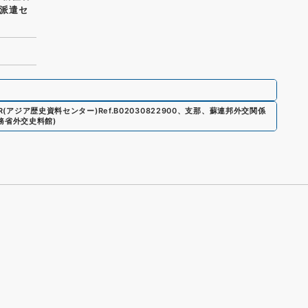
派遣セ
AR(アジア歴史資料センター)
Ref.
B02030822900
、
支那、蘇連邦外交関係
務省外交史料館
)