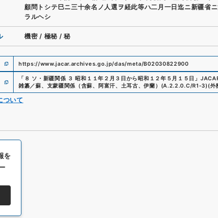
顧問トシテ巳ニ三十余名ノ人選ヲ経此等ハ二月一日迄ニ新疆省ニ
ラルヘシ
ル
機密
/
極秘
/
秘
https://www.jacar.archives.go.jp/das/meta/B02030822900
「
８ ソ・新疆関係 ３ 昭和１１年２月３日から昭和１２年５月１５日
」
JAC
雑纂／蘇、支蒙疆関係（含蘇、阿富汗、土耳古、伊蘭）
(
A.2.2.0.C/R1-3
)
(
外
について
報を
ー