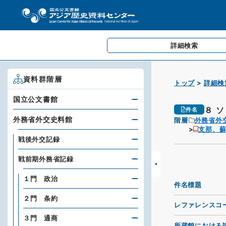
詳細検索
資料群階層
トップ
詳細検
国立公文書館
８ 
件名
外務省外交史料館
階層
外務省外
支那、
戦後外交記録
戦前期外務省記録
１門 政治
件名標題
２門 条約
レファレンスコ
３門 通商
所蔵館における