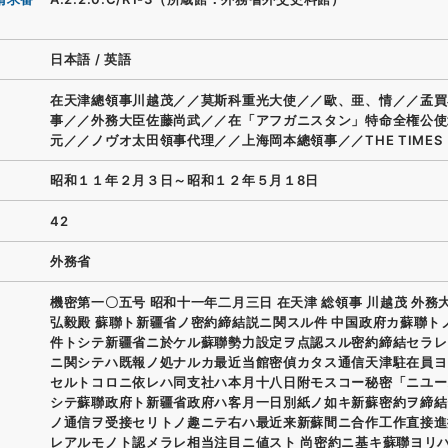
日本語
/
英語
在天津總領事川越茂／／莫斯科重光大使／／歐、亜、情／／孟買
事／／外務大臣佐藤尚武／／在「アフガニスタン」特命全権公使
元／／ノヴオ太田領事代理／／上海岡本總領事／／THE TIMES
昭和１１年２月３日～昭和１２年５月１8日
42
外務省
機密第一〇五号 昭和十一年二月三日 在天津 総領事 川越茂 外務
弘毅殿 蘇聯ト新疆省ノ密約締結説ニ関スル件 中国政府カ蘇聯ト
件トシテ新疆省ニ於ケル蘇聯勢力設定ヲ点認スル密約締結セラレ
ニ関シテハ既報ノ処ナルカ最近当館密偵カタス通信天津駐在員ヨ
セルトコロニ依レハ同支社ハ本月十八日附モスコー秘密「ニユー
シテ蘇聯政府ト新疆省政府ハ客月一日別紙ノ如キ新蘇密約ヲ締結
ノ通信ヲ受接セリトノ趣ニテ右ハ最近来新蘇間ニ合作工作直接進
レアルモノト認メラレ相当注目ニ値スト 尚密約ニ基キ蘇聯ヨリ