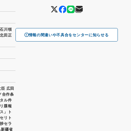
石川領
情報の間違いや不具合をセンターに知らせる
北田正
大臣 広田
ノ合作条
タル件
リ牒報
ス」ト
セリト
捗セラ
ハ新疆省