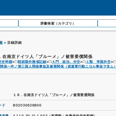
辞書検索
（カテゴリ）
索
目録詳細
．在南京ドイツ人「ブルーメ」ノ被害要償関係
交史料館
戦前期外務省記録
Ａ門 政治、外交
１類 帝国外交
関係一件／第三国人関係事故及被害関係（派遣軍行動ニヨル事故ヲ含ム）
１８．在南京ドイツ人「ブルーメ」ノ被害要償関係
ード
B02030629800
請求番
A.1.1.0.30-11-1_003（所蔵館：外務省外交史料館）