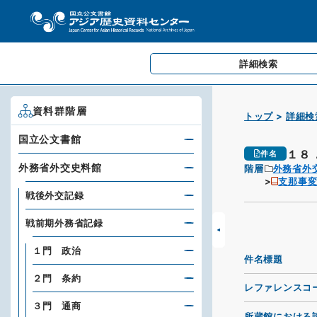
詳細検索
資料群階層
トップ
詳細検
国立公文書館
１８
件名
外務省外交史料館
階層
外務省外
支那事変
戦後外交記録
戦前期外務省記録
１門 政治
件名標題
２門 条約
レファレンスコ
３門 通商
所蔵館における