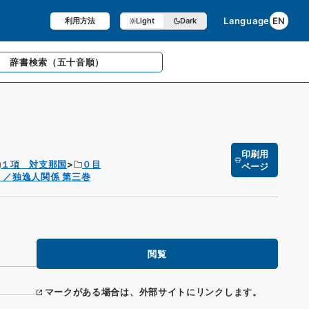
Language
EN
利用方法
Light
Dark
辞書検索
（五十音順）
印刷用
１項 対支那国
０目
ページ
／独逸人関係 第三巻
閲覧
マークがある場合は、外部サイトにリンクします。