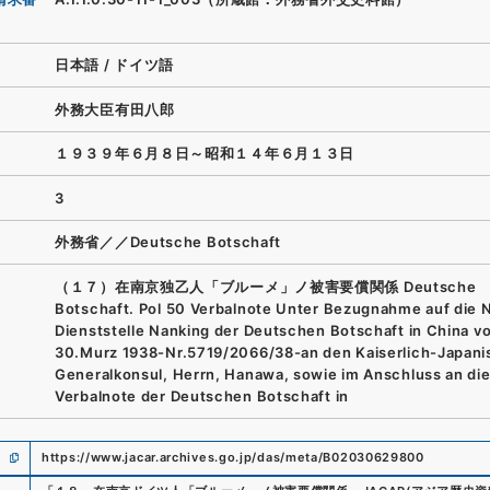
日本語
/
ドイツ語
外務大臣有田八郎
１９３９年６月８日～昭和１４年６月１３日
3
外務省／／Deutsche Botschaft
（１７）在南京独乙人「ブルーメ」ノ被害要償関係 Deutsche
Botschaft. Pol 50 Verbalnote Unter Bezugnahme auf die 
Dienststelle Nanking der Deutschen Botschaft in China v
30.Murz 1938-Nr.5719/2066/38-an den Kaiserlich-Japan
Generalkonsul, Herrn, Hanawa, sowie im Anschluss an di
Verbalnote der Deutschen Botschaft in
https://www.jacar.archives.go.jp/das/meta/B02030629800