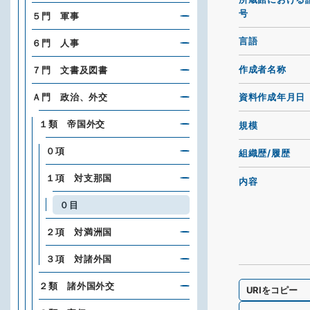
号
５門 軍事
言語
６門 人事
作成者名称
７門 文書及図書
Ａ門 政治、外交
資料作成年月日
１類 帝国外交
規模
０項
組織歴/履歴
１項 対支那国
内容
０目
２項 対満洲国
３項 対諸外国
２類 諸外国外交
URIをコピー