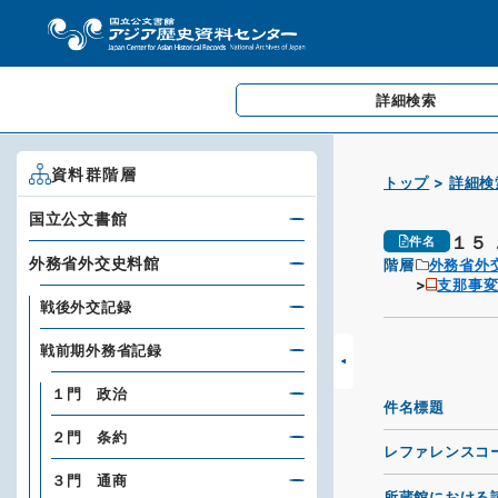
詳細検索
資料群階層
トップ
詳細検
国立公文書館
１５
件名
外務省外交史料館
階層
外務省外
支那事変
戦後外交記録
戦前期外務省記録
１門 政治
件名標題
２門 条約
レファレンスコ
３門 通商
所蔵館における