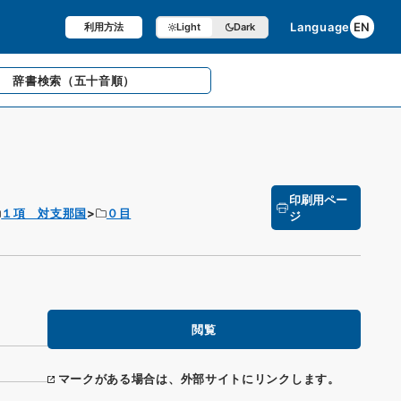
Language
EN
利用方法
Light
Dark
辞書検索
（五十音順）
印刷用ペー
１項 対支那国
０目
ジ
閲覧
マークがある場合は、外部サイトにリンクします。