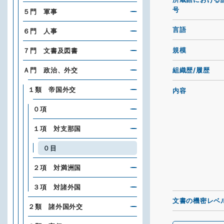
号
５門 軍事
言語
６門 人事
規模
７門 文書及図書
Ａ門 政治、外交
組織歴/履歴
１類 帝国外交
内容
０項
１項 対支那国
０目
２項 対満洲国
３項 対諸外国
文書の機密レベ
２類 諸外国外交