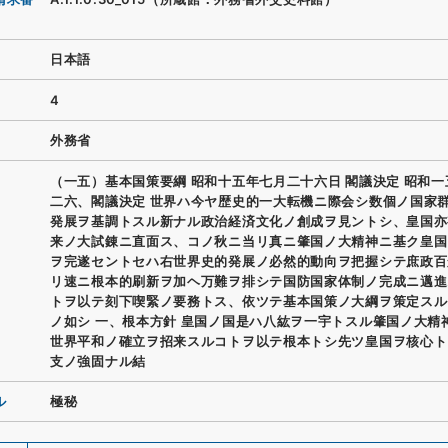
日本語
4
外務省
（一五）基本国策要綱 昭和十五年七月二十六日 閣議決定 昭和
二六、閣議決定 世界ハ今ヤ歴史的一大転機ニ際会シ数個ノ国家
発展ヲ基調トスル新ナル政治経済文化ノ創成ヲ見ントシ、皇国亦
来ノ大試錬ニ直面ス、コノ秋ニ当リ真ニ肇国ノ大精神ニ基ク皇国
ヲ完遂セントセハ右世界史的発展ノ必然的動向ヲ把握シテ庶政百
リ速ニ根本的刷新ヲ加ヘ万難ヲ排シテ国防国家体制ノ完成ニ邁進
トヲ以テ刻下喫緊ノ要務トス、依ツテ基本国策ノ大綱ヲ策定スル
ノ如シ 一、根本方針 皇国ノ国是ハ八紘ヲ一宇トスル肇国ノ大精
世界平和ノ確立ヲ招来スルコトヲ以テ根本トシ先ツ皇国ヲ核心ト
支ノ強固ナル結
ル
極秘