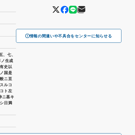
情報の間違いや不具合をセンターに知らせる
一五、七、
群ノ生成
有史以
ノ国是
般ニ亘
スルコ
コト左
神ニ基キ
シ日満