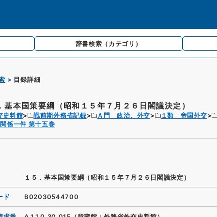
辞書検索
（カテゴリ）
索
目録詳細
．基本国策要綱（昭和１５年７月２６日閣議決定）
交史料館
戦前期外務省記録
Ａ門 政治、外交
１類 帝国外交
関係一件 第十五巻
１５．基本国策要綱（昭和１５年７月２６日閣議決定）
ード
B02030544700
請求番
A.1.1.0.30_015（所蔵館：外務省外交史料館）