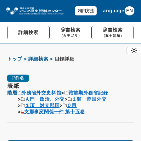
Language
EN
利用方法
辞書検索
辞書検索
詳細検索
（カテゴリ）
（五十音順）
トップ
詳細検索
目録詳細
件名
表紙
階層
外務省外交史料館
戦前期外務省記録
Ａ門 政治、外交
１類 帝国外交
１項 対支那国
０目
支那事変関係一件 第十五巻