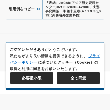
「
表紙
」
JACAR(アジア歴史資料セ
ンター)
Ref.
B02030542900
、
支那
引用例をコピー
事変関係一件 第十五巻
(
A.1.1.0.30_0
15
)
(
外務省外交史料館
)
ご訪問いただきありがとうございます。
私たちがより良い情報を提供できるように、
プライ
バシーポリシー
に基づいたクッキー（Cookie）の
取得と利用に同意をお願いいたします。
必要最小限
全て同意
資料群階層を表示する
All rights reserved/Copyright©
Japan Center for Asian Historical Records