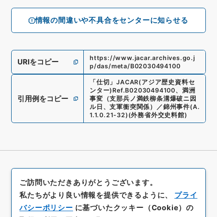
情報の間違いや不具合をセンターに知らせる
https://www.jacar.archives.go.j
URIをコピー
p/das/meta/B02030494100
「
仕切
」
JACAR(アジア歴史資料セ
ンター)
Ref.
B02030494100
、
満洲
引用例をコピー
事変（支那兵ノ満鉄柳条溝爆破ニ因
ル日、支軍衝突関係）／錦州事件
(
A.
1.1.0.21-32
)
(
外務省外交史料館
)
ご訪問いただきありがとうございます。
私たちがより良い情報を提供できるように、
プライ
バシーポリシー
に基づいたクッキー（Cookie）の