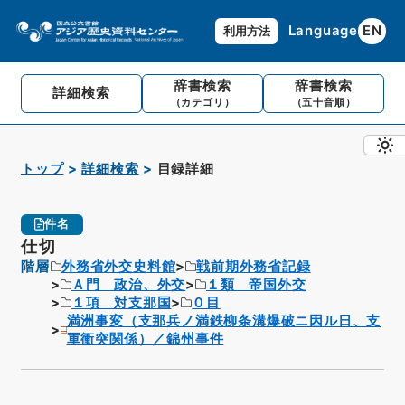
Language
EN
利用方法
辞書検索
辞書検索
詳細検索
（カテゴリ）
（五十音順）
トップ
詳細検索
目録詳細
件名
仕切
階層
外務省外交史料館
戦前期外務省記録
Ａ門 政治、外交
１類 帝国外交
１項 対支那国
０目
満洲事変（支那兵ノ満鉄柳条溝爆破ニ因ル日、支
軍衝突関係）／錦州事件