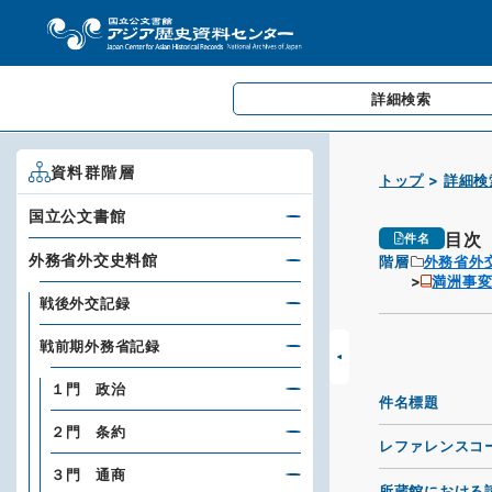
詳細検索
資料群階層
トップ
詳細検
国立公文書館
目次
件名
外務省外交史料館
階層
外務省外
満洲事変
戦後外交記録
戦前期外務省記録
１門 政治
件名標題
２門 条約
レファレンスコ
３門 通商
所蔵館における