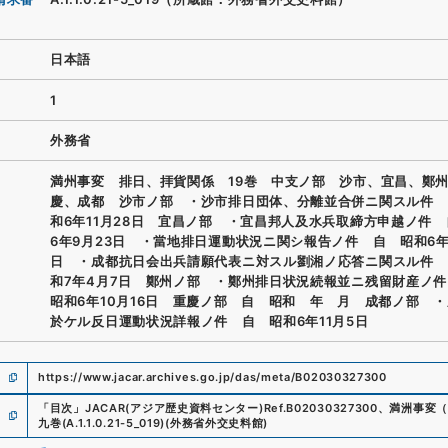
日本語
1
外務省
満州事変 排日、拝貨関係 19巻 中支ノ部 沙市、宜昌、鄭
慶、成都 沙市ノ部 ・沙市排日団体、分離並合併ニ関スル件 
和6年11月28日 宜昌ノ部 ・宜昌邦人及水兵取締方申越ノ件
6年9月23日 ・當地排日運動状況ニ関シ報告ノ件 自 昭和6年1
日 ・成都抗日会出兵請願代表ニ対スル劉湘ノ応答ニ関スル件 
和7年4月7日 鄭州ノ部 ・鄭州排日状況続報並ニ残留財産ノ
昭和6年10月16日 重慶ノ部 自 昭和 年 月 成都ノ部 
於ケル反日運動状況詳報ノ件 自 昭和6年11月5日
https://www.jacar.archives.go.jp/das/meta/B02030327300
「
目次
」
JACAR(アジア歴史資料センター)
Ref.
B02030327300
、
満洲事変（
九巻
(
A.1.1.0.21-5_019
)
(
外務省外交史料館
)