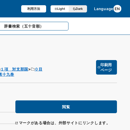
Language
EN
利用方法
Light
Dark
辞書検索
（五十音順）
印刷用
１項 対支那国
０目
ページ
第十九巻
閲覧
マークがある場合は、外部サイトにリンクします。