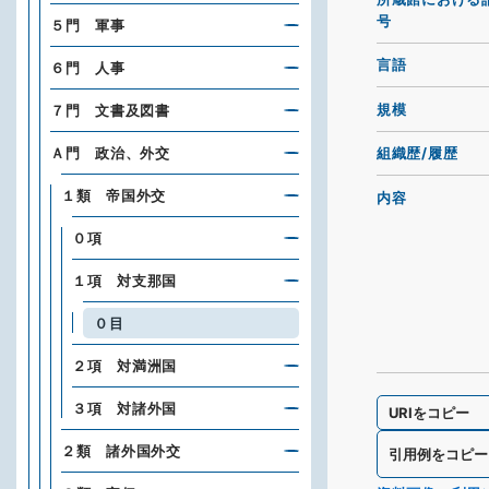
号
５門 軍事
言語
６門 人事
規模
７門 文書及図書
Ａ門 政治、外交
組織歴/履歴
１類 帝国外交
内容
０項
１項 対支那国
０目
２項 対満洲国
３項 対諸外国
URIをコピー
２類 諸外国外交
引用例をコピー