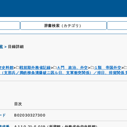
辞書検索
（カテゴリ）
索
目録詳細
交史料館
戦前期外務省記録
Ａ門 政治、外交
１類 帝国外交
（支那兵ノ満鉄柳条溝爆破ニ因ル日、支軍衝突関係）／排日、排貨関係 
目次
ード
B02030327300
請求番
A.1.1.0.21-5_019（所蔵館：外務省外交史料館）