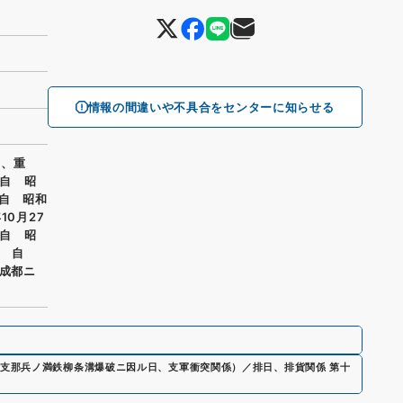
情報の間違いや不具合をセンターに知らせる
州、重
自 昭
 自 昭和
0月27
自 昭
件 自
・成都ニ
支那兵ノ満鉄柳条溝爆破ニ因ル日、支軍衝突関係）／排日、排貨関係 第十