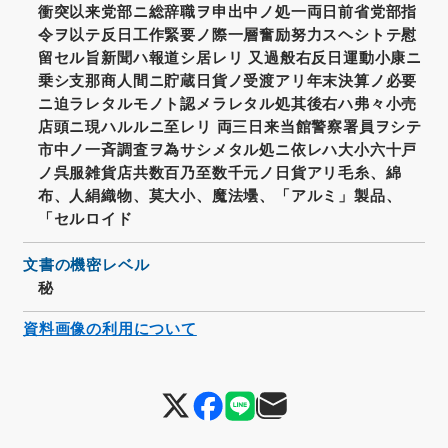
衝突以来党部ニ総辞職ヲ申出中ノ処一両日前省党部指
令ヲ以テ反日工作緊要ノ際一層奮励努力スヘシトテ慰
留セル旨新聞ハ報道シ居レリ 又過般右反日運動小康ニ
乗シ支那商人間ニ貯蔵日貨ノ受渡アリ年末決算ノ必要
ニ迫ラレタルモノト認メラレタル処其後右ハ弗々小売
店頭ニ現ハルルニ至レリ 両三日来当館警察署員ヲシテ
市中ノ一斉調査ヲ為サシメタル処ニ依レハ大小六十戸
ノ呉服雑貨店共数百乃至数千元ノ日貨アリ毛糸、綿
布、人絹織物、莫大小、魔法壜、「アルミ」製品、
「セルロイド
文書の機密レベル
秘
資料画像の利用について