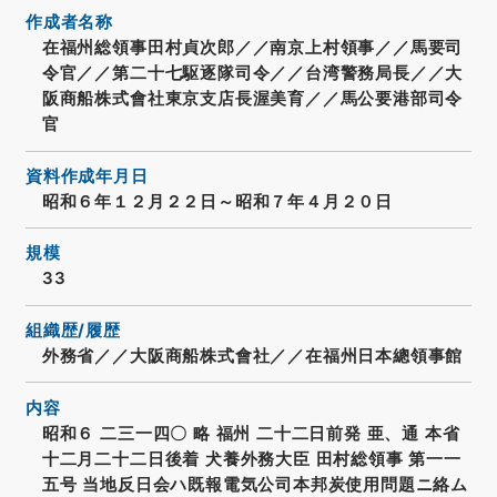
作成者名称
在福州総領事田村貞次郎／／南京上村領事／／馬要司
令官／／第二十七駆逐隊司令／／台湾警務局長／／大
阪商船株式會社東京支店長渥美育／／馬公要港部司令
官
資料作成年月日
昭和６年１２月２２日～昭和７年４月２０日
規模
33
組織歴/履歴
外務省／／大阪商船株式會社／／在福州日本總領事館
内容
昭和６ 二三一四〇 略 福州 二十二日前発 亜、通 本省
十二月二十二日後着 犬養外務大臣 田村総領事 第一一
五号 当地反日会ハ既報電気公司本邦炭使用問題ニ絡ム