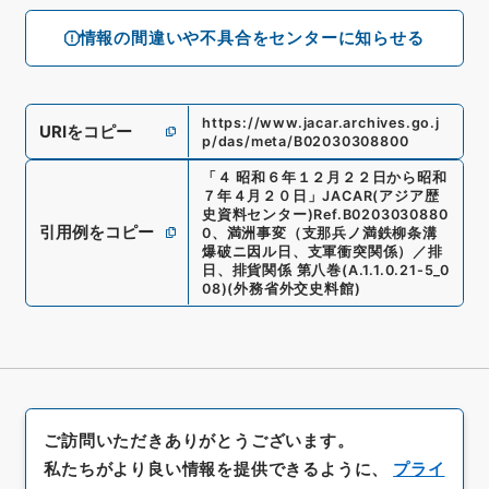
情報の間違いや不具合をセンターに知らせる
https://www.jacar.archives.go.j
URIをコピー
p/das/meta/B02030308800
「
４ 昭和６年１２月２２日から昭和
７年４月２０日
」
JACAR(アジア歴
史資料センター)
Ref.
B0203030880
引用例をコピー
0
、
満洲事変（支那兵ノ満鉄柳条溝
爆破ニ因ル日、支軍衝突関係）／排
日、排貨関係 第八巻
(
A.1.1.0.21-5_0
08
)
(
外務省外交史料館
)
ご訪問いただきありがとうございます。
私たちがより良い情報を提供できるように、
プライ