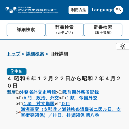
Language
EN
利用方法
辞書検索
辞書検索
詳細検索
（カテゴリ）
（五十音順）
トップ
詳細検索
目録詳細
件名
４ 昭和６年１２月２２日から昭和７年４月２
０日
階層
外務省外交史料館
戦前期外務省記録
Ａ門 政治、外交
１類 帝国外交
１項 対支那国
０目
満洲事変（支那兵ノ満鉄柳条溝爆破ニ因ル日、支
軍衝突関係）／排日、排貨関係 第八巻