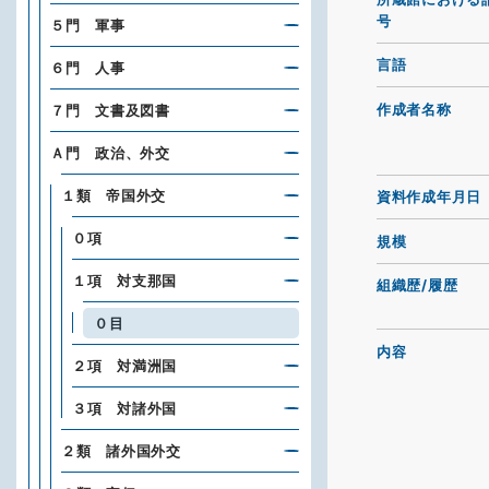
号
５門 軍事
言語
６門 人事
作成者名称
７門 文書及図書
Ａ門 政治、外交
１類 帝国外交
資料作成年月日
０項
規模
１項 対支那国
組織歴/履歴
０目
内容
２項 対満洲国
３項 対諸外国
２類 諸外国外交