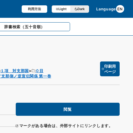
Language
EN
利用方法
Light
Dark
辞書検索
（五十音順）
印刷用
１項 対支那国
０目
ページ
支那側ノ逆宣伝関係 第一巻
閲覧
マークがある場合は、外部サイトにリンクします。