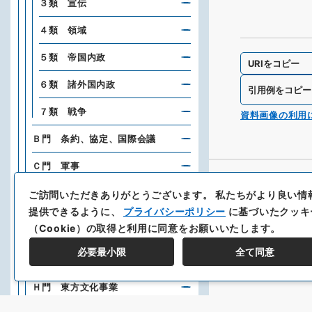
３類 宣伝
４類 領域
５類 帝国内政
URIをコピー
６類 諸外国内政
引用例をコピー
７類 戦争
資料画像の利用
Ｂ門 条約、協定、国際会議
Ｃ門 軍事
Ｅ門 財政、経済、産業、貿易
ご訪問いただきありがとうございます。
私たちがより良い情
提供できるように、
プライバシーポリシー
に基づいたクッキ
Ｆ門 交通、通信
（Cookie）の取得と利用に同意をお願いいたします。
Ｇ門 都市、港湾、土木、建築、
必要最小限
全て同意
土地、建物
Ｈ門 東方文化事業