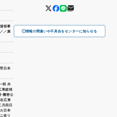
浦領事
情報の間違いや不具合をセンターに知らせる
／／廣
罘日本
一郎 外
広東総領
件 機密公
 在広東
二月四日
カ日本
ニ依リ