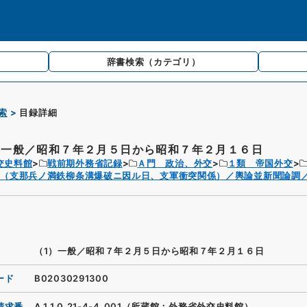
辞書検索
（カテゴリ）
索
目録詳細
）一般／昭和７年２月５日から昭和７年２月１６日
交史料館
戦前期外務省記録
Ａ門 政治、外交
１類 帝国外交
（支那兵ノ満鉄柳条溝爆破ニ因ル日、支軍衝突関係）／輿論並新聞論調／
（1）一般／昭和７年２月５日から昭和７年２月１６日
ード
B02030291300
請求番
A.1.1.0.21-4-4_001（所蔵館：外務省外交史料館）