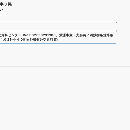
事ヲ掲
ハ
史資料センター)
Ref.
B02030291300
、
満洲事変（支那兵ノ満鉄柳条溝爆破
1.1.0.21-4-4_001
)
(
外務省外交史料館
)
s