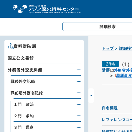
詳細検索
資料群階層
トップ
詳細検
国立公文書館
（1
件名
外務省外交史料館
階層
外務省外
満洲事変
戦後外交記録
戦前期外務省記録
１門 政治
件名標題
２門 条約
レファレンスコ
３門 通商
所蔵館における