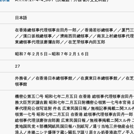
日本語
在香港總領事代理領事吉田丹一郎／／香港若杉總領事／／厦門三
／／漢口坂根總領事／／濟南西田總領事／／南京上村總領事代理
東總領事代理須磨彌吉郎／／在芝罘領事內田五郎
昭和７年２月５日～昭和７年２月１６日
27
外務省／／在香港日本總領事館／／在廣東日本總領事館／／在芝
領事館
機密公第五〇号 昭和七年二月五日 在香港 総領事代理領事吉田丹
務大臣芳沢謙吉殿 昭和七年二月五日附機密公領第一七号本官発 
事代理宛公信写送附 件名 広東民国日報ノ無根記事掲載ニ関スル
領第一七号 昭和七年二月五日 在香港 総領事代理領事吉田丹一郎
総領事代理須磨弥吉郎殿 広東民国日報ノ無根事掲載ニ関スル件 
貴地国民党々部機関紙民国日報ハ別紙写ノ通リ当地三井物産会社
浪人ノ本拠ニシテ爆弾ヲ蔵シ騒乱ヲ謀リ居タル処香港政庁ノ手入