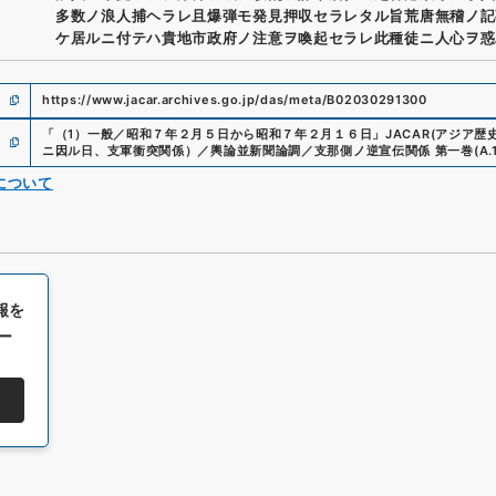
多数ノ浪人捕ヘラレ且爆弾モ発見押収セラレタル旨荒唐無稽ノ記
ケ居ルニ付テハ貴地市政府ノ注意ヲ喚起セラレ此種徒ニ人心ヲ惑
https://www.jacar.archives.go.jp/das/meta/B02030291300
「
（1）一般／昭和７年２月５日から昭和７年２月１６日
」
JACAR(アジア歴
ニ因ル日、支軍衝突関係）／輿論並新聞論調／支那側ノ逆宣伝関係 第一巻
(
A.
について
報を
ー
All rights reserved/Copyright©
Japan Center for Asian Historical Record