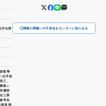
情報の間違いや不具合をセンターに知らせる
／北平矢野
後着 幣
等ハ北平某
宛三、
募集シ
所属部
右三県
参考迄
日後発 情