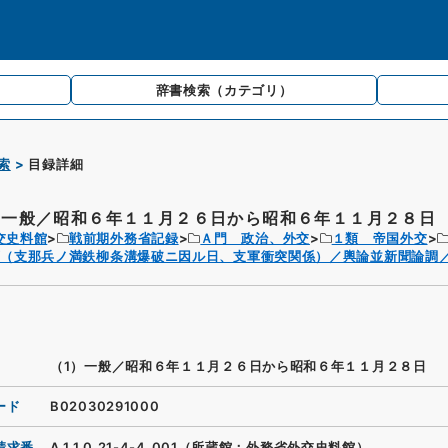
辞書検索
（カテゴリ）
索
目録詳細
）一般／昭和６年１１月２６日から昭和６年１１月２８日
交史料館
戦前期外務省記録
Ａ門 政治、外交
１類 帝国外交
（支那兵ノ満鉄柳条溝爆破ニ因ル日、支軍衝突関係）／輿論並新聞論調／
（1）一般／昭和６年１１月２６日から昭和６年１１月２８日
ード
B02030291000
請求番
A.1.1.0.21-4-4_001（所蔵館：外務省外交史料館）