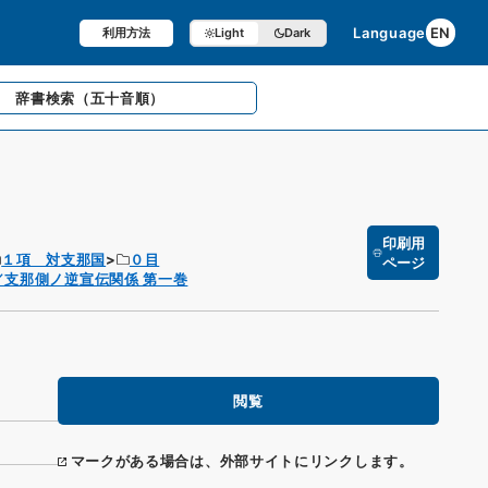
Language
EN
利用方法
Light
Dark
辞書検索
（五十音順）
印刷用
１項 対支那国
０目
ページ
支那側ノ逆宣伝関係 第一巻
閲覧
マークがある場合は、外部サイトにリンクします。