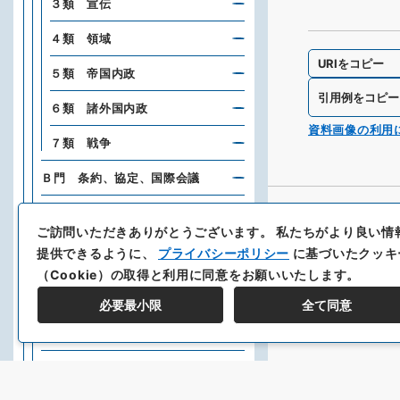
３類 宣伝
４類 領域
URIをコピー
５類 帝国内政
引用例をコピー
６類 諸外国内政
資料画像の利用
７類 戦争
Ｂ門 条約、協定、国際会議
Ｃ門 軍事
ご訪問いただきありがとうございます。
私たちがより良い情
Ｅ門 財政、経済、産業、貿易
提供できるように、
プライバシーポリシー
に基づいたクッキ
（Cookie）の取得と利用に同意をお願いいたします。
Ｆ門 交通、通信
必要最小限
全て同意
Ｇ門 都市、港湾、土木、建築、
土地、建物
Ｈ門 東方文化事業