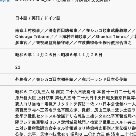
日本語
/
英語
/
ドイツ語
南京上村領事／／濟南西田總領事／／在シカゴ領事武藤義雄／／
Chicago Tribune／／上海村井總領事／／Shanhai Times／
參事官／／警視總監髙橋守雄／／在波蘭特命全権公使河合博之
昭和６年１１月２６日～昭和６年１１月２８日
22
外務省／／在シカゴ日本領事館／／在ポーランド日本公使館
昭和６ 二〇九三六 略 南京 二十六日後発 情 本省 十一月二十七日
原外務大臣 上村領事 第七八五号 二十六日中央日報及新京日報
要人ヨリ当地ニ電報アリタリトテ探訪ニ依レハ日本公使館ハ一人
四百元ヲ与ヘ三四名ヲ北平西方涿、良郷、房山三県ニ派シ土匪ヲ
北平ヲ攪乱セントスル陰謀アリ右報告ニ接シタル北平軍警当局ハ
隊ヲシテ厳重警戒セシメ定州城及城門ノ検査ヲ厳重ニスルト共ニ
ニ対シ厳密取調方命令セル旨報道セリ時節柄支那側ノ宣伝振リ御
公使、北平、天津ヘ転電セリ 昭和６ 二〇九六三 略 済南 二十七