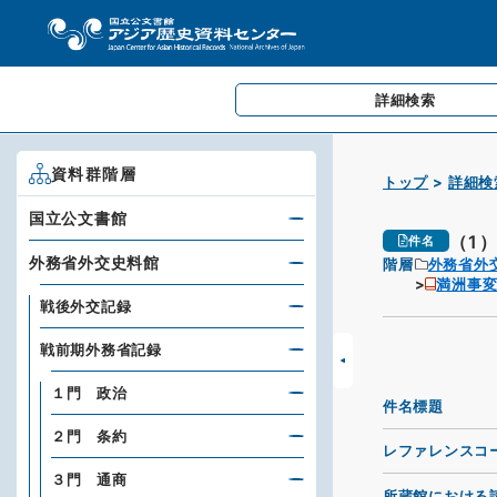
詳細検索
資料群階層
トップ
詳細検
国立公文書館
（1
件名
外務省外交史料館
階層
外務省外
満洲事変
戦後外交記録
戦前期外務省記録
１門 政治
件名標題
２門 条約
レファレンスコ
３門 通商
所蔵館における