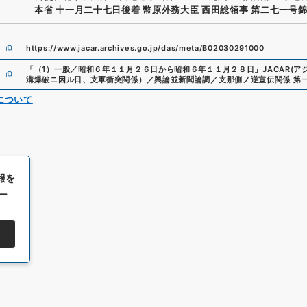
本省 十一月二十七日後着 幣原外務大臣 西田総領事 第二七一号
https://www.jacar.archives.go.jp/das/meta/B02030291000
「
（1）一般／昭和６年１１月２６日から昭和６年１１月２８日
」
JACAR(
溝爆破ニ因ル日、支軍衝突関係）／輿論並新聞論調／支那側ノ逆宣伝関係 第
について
報を
ー
All rights reserved/Copyright©
Japan Center for Asian Historical Record