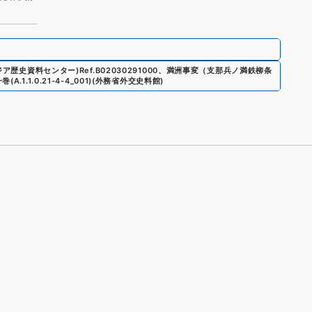
錦
アジア歴史資料センター)
Ref.
B02030291000
、
満洲事変（支那兵ノ満鉄柳条
一巻
(
A.1.1.0.21-4-4_001
)
(
外務省外交史料館
)
s