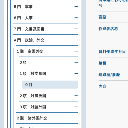
号
５門 軍事
言語
６門 人事
作成者名称
７門 文書及図書
Ａ門 政治、外交
１類 帝国外交
資料作成年月日
０項
規模
１項 対支那国
組織歴/履歴
０目
内容
２項 対満洲国
３項 対諸外国
２類 諸外国外交