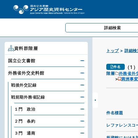
詳細検索
資料群階層
トップ
詳細検
国立公文書館
（1
件名
外務省外交史料館
階層
外務省外
満洲事変
戦後外交記録
戦前期外務省記録
１門 政治
件名標題
２門 条約
レファレンスコ
３門 通商
所蔵館における