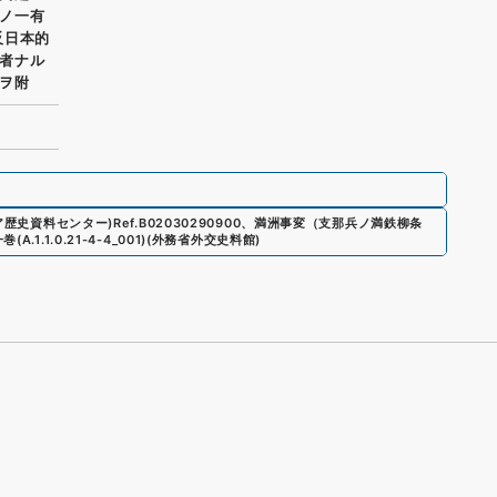
ノ一有
反日本的
者ナル
ヲ附
ジア歴史資料センター)
Ref.
B02030290900
、
満洲事変（支那兵ノ満鉄柳条
一巻
(
A.1.1.0.21-4-4_001
)
(
外務省外交史料館
)