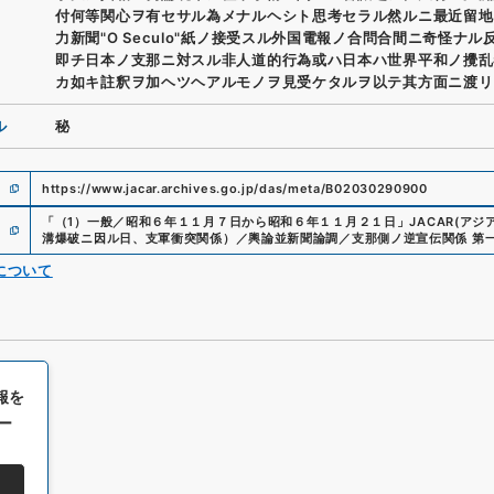
付何等関心ヲ有セサル為メナルヘシト思考セラル然ルニ最近留地
力新聞"O Seculo"紙ノ接受スル外国電報ノ合問合間ニ奇怪ナル
即チ日本ノ支那ニ対スル非人道的行為或ハ日本ハ世界平和ノ攪乱
カ如キ註釈ヲ加ヘツヘアルモノヲ見受ケタルヲ以テ其方面ニ渡リ
ル
秘
https://www.jacar.archives.go.jp/das/meta/B02030290900
「
（1）一般／昭和６年１１月７日から昭和６年１１月２１日
」
JACAR(ア
溝爆破ニ因ル日、支軍衝突関係）／輿論並新聞論調／支那側ノ逆宣伝関係 第
について
報を
ー