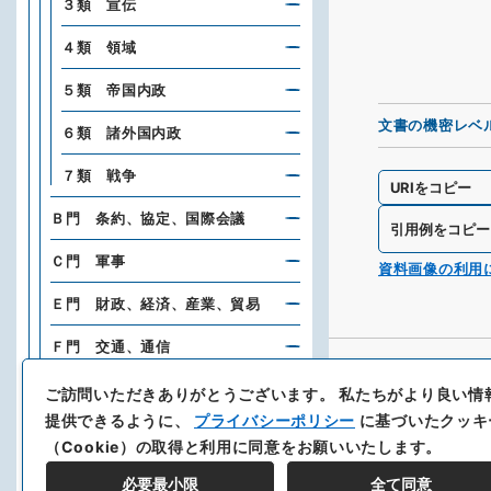
３類 宣伝
４類 領域
５類 帝国内政
文書の機密レベ
６類 諸外国内政
７類 戦争
URIをコピー
Ｂ門 条約、協定、国際会議
引用例をコピー
Ｃ門 軍事
資料画像の利用
Ｅ門 財政、経済、産業、貿易
Ｆ門 交通、通信
Ｇ門 都市、港湾、土木、建築、
ご訪問いただきありがとうございます。
私たちがより良い情
土地、建物
提供できるように、
プライバシーポリシー
に基づいたクッキ
（Cookie）の取得と利用に同意をお願いいたします。
Ｈ門 東方文化事業
必要最小限
全て同意