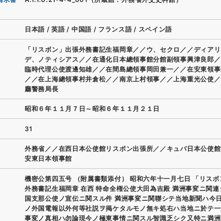
日本語
/
英語
/
中国語
/
フランス語
/
スペイン語
「リスボン」出張外務書記生福岡章／／ウ、セクロ／／ディアリ
デ、ノティシアス／／在通化日本總領事館分館副領事興津良郎／
臨時代理公使渡邊知雄／／在間島總領事岡田兼一／／在安東領事
／／在上海總領事村井倉松／／南京上村領事／／上海重光公使／
廳警務局長
昭和６年１１月７日～昭和６年１１月２１日
31
外務省／／在西日本公使館リスボン出張所／／キュバ日本公使館
安東日本領事館
機密公第四五号 （附属書類添付） 昭和六年十一月七日 「リス
外務書記生福岡章 在西 特命全権公使大田為吉殿 満洲事変ニ関
国支那公使ノ宣伝ニ関スル件 満洲事変ニ関聯シテ当地新聞ハ今
ノ外国電報以外何等社説ヲ掲ケタルモノ無キ処右ハ当地ニ於テ一
事変ノ真相ハ勿論現今ノ極東事情ニ関スル智識乏シク又特ニ満洲