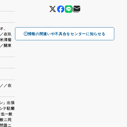
オ、
情報の間違いや不具合をセンターに知らせる
／在玖
米澤菊
／關東
／／在
ボン」出張
連シテ駐蘭
日迄一般
般ニ同
問題ニ