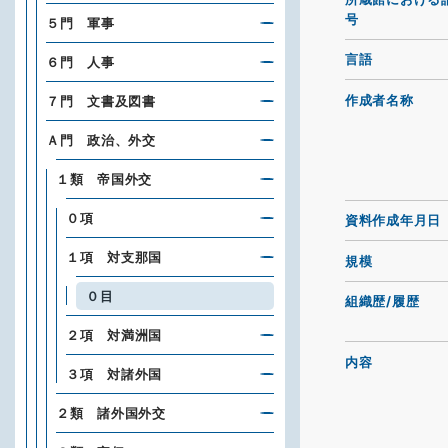
号
５門 軍事
言語
６門 人事
作成者名称
７門 文書及図書
Ａ門 政治、外交
１類 帝国外交
０項
資料作成年月日
１項 対支那国
規模
０目
組織歴/履歴
２項 対満洲国
内容
３項 対諸外国
２類 諸外国外交