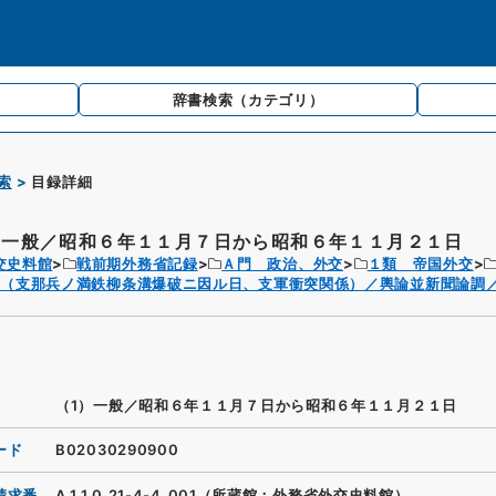
辞書検索
（カテゴリ）
索
目録詳細
）一般／昭和６年１１月７日から昭和６年１１月２１日
交史料館
戦前期外務省記録
Ａ門 政治、外交
１類 帝国外交
（支那兵ノ満鉄柳条溝爆破ニ因ル日、支軍衝突関係）／輿論並新聞論調／
（1）一般／昭和６年１１月７日から昭和６年１１月２１日
ード
B02030290900
請求番
A.1.1.0.21-4-4_001（所蔵館：外務省外交史料館）