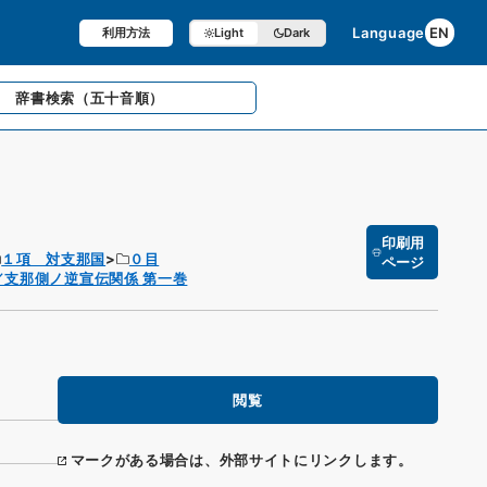
Language
EN
利用方法
Light
Dark
辞書検索
（五十音順）
印刷用
１項 対支那国
０目
ページ
支那側ノ逆宣伝関係 第一巻
閲覧
マークがある場合は、外部サイトにリンクします。