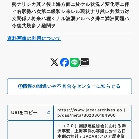
勢ナリシカ其ノ後上海方面ニ於ケル状況ノ変化等ニ伴
ヒ右形勢ハ次第ニ緩和シ来レル現状ナリ然レ共我カ対
支関係ノ将来ハ種々ナル波瀾アルヘク殊ニ満洲問題ハ
今後共幾多ノ難関ヲ
資料画像の利用について
情報の間違いや不具合をセンターに知らせる
https://www.jacar.archives.go.j
URIをコピー
p/das/meta/B02030164900
「
（２０）国際連盟総会における満
洲事変、上海事件の審議に対する日
本側の方針
」
JACAR(アジア歴史資