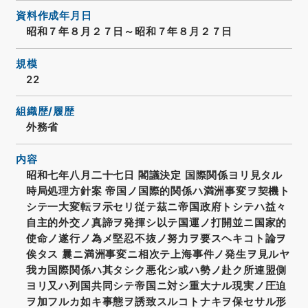
資料作成年月日
昭和７年８月２７日～昭和７年８月２７日
規模
22
組織歴/履歴
外務省
内容
昭和七年八月二十七日 閣議決定 国際関係ヨリ見タル
時局処理方針案 帝国ノ国際的関係ハ満洲事変ヲ契機ト
シテ一大変転ヲ示セリ従テ茲ニ帝国政府トシテハ益々
自主的外交ノ真諦ヲ発揮シ以テ国運ノ打開並ニ国家的
使命ノ遂行ノ為メ堅忍不抜ノ努力ヲ要スヘキコト論ヲ
俟タス 曩ニ満洲事変ニ相次テ上海事件ノ発生ヲ見ルヤ
我カ国際関係ハ其タシク悪化シ或ハ勢ノ赴ク所連盟側
ヨリ又ハ列国共同シテ帝国ニ対シ重大ナル現実ノ圧迫
ヲ加フルカ如キ事態ヲ誘致スルコトナキヲ保セサル形