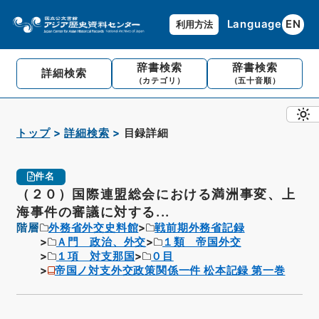
Language
EN
利用方法
辞書検索
辞書検索
詳細検索
（カテゴリ）
（五十音順）
トップ
詳細検索
目録詳細
件名
（２０）国際連盟総会における満洲事変、上
海事件の審議に対する...
階層
外務省外交史料館
戦前期外務省記録
Ａ門 政治、外交
１類 帝国外交
１項 対支那国
０目
帝国ノ対支外交政策関係一件 松本記録 第一巻