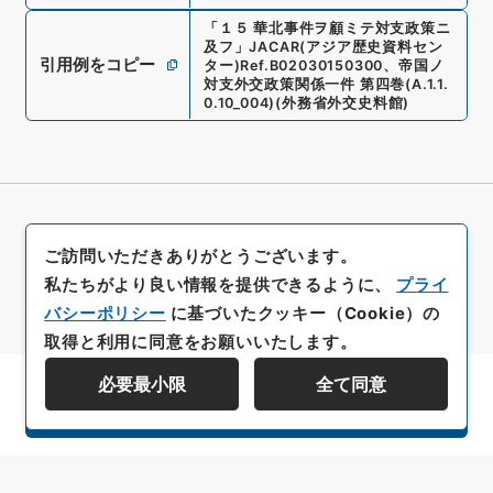
「
１５ 華北事件ヲ顧ミテ対支政策ニ
及フ
」
JACAR(アジア歴史資料セン
引用例をコピー
ター)
Ref.
B02030150300
、
帝国ノ
対支外交政策関係一件 第四巻
(
A.1.1.
0.10_004
)
(
外務省外交史料館
)
ご訪問いただきありがとうございます。
私たちがより良い情報を提供できるように、
プライ
バシーポリシー
に基づいたクッキー（Cookie）の
取得と利用に同意をお願いいたします。
必要最小限
全て同意
資料群階層を表示する
All rights reserved/Copyright©