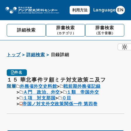
Language
EN
利用方法
辞書検索
辞書検索
詳細検索
（カテゴリ）
（五十音順）
トップ
詳細検索
目録詳細
件名
１５ 華北事件ヲ顧ミテ対支政策ニ及フ
階層
外務省外交史料館
戦前期外務省記録
Ａ門 政治、外交
１類 帝国外交
１項 対支那国
０目
帝国ノ対支外交政策関係一件 第四巻