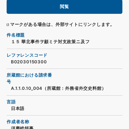
閲覧
マークがある場合は、外部サイトにリンクします。
件名標題
１５ 華北事件ヲ顧ミテ対支政策ニ及フ
レファレンスコード
B02030150300
所蔵館における請求番
号
A.1.1.0.10_004（所蔵館：外務省外交史料館）
言語
日本語
作成者名称
須磨総領事