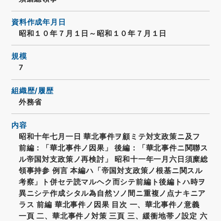
資料作成年月日
昭和１０年７月１日～昭和１０年７月１日
規模
7
組織歴/履歴
外務省
内容
昭和十年七月一日 華北事件ヲ顧ミテ対支政策ニ及フ
前編：「華北事件ノ因果」 後編：「華北事件ニ関聯ス
ル帝国対支政策ノ再検討」 昭和十一年一月六日須糜総
領事持参 例言 本編ハ「帝国対支政策ノ根基ニ関スル
考察」ト併セテ読マルヘク而シテ前編ト後編トハ時ヲ
異ニシテ作成シタル為自然ソノ間ニ重複ノ点ナキニア
ラス 前編 華北事件ノ因果 目次 一、華北事件ノ意義
一頁 二、華北事件ノ対策 三頁 三、緩衝地帯ノ設定 六