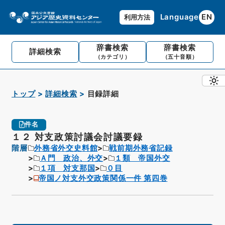
Language
EN
利用方法
辞書検索
辞書検索
詳細検索
（カテゴリ）
（五十音順）
トップ
詳細検索
目録詳細
件名
１２ 対支政策討議会討議要録
階層
外務省外交史料館
戦前期外務省記録
Ａ門 政治、外交
１類 帝国外交
１項 対支那国
０目
帝国ノ対支外交政策関係一件 第四巻