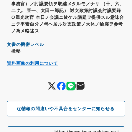
事務官）ノ討議要領ヲ取纒メタルモノナリ （十、六、
二 九、亜一、太田一郎記） 対支政策討議会討議要録
○重光次官 本日ノ会議ニ於ケル議題ヲ提供スル意味合
ニテ平素自分ノ考ヘ居ル対支政策ノ大体ノ輪廊ヲ参考
ノ為メ略述ス
文書の機密レベル
極秘
資料画像の利用について
情報の間違いや不具合をセンターに知らせる
https://www.jacar.archives.go.j