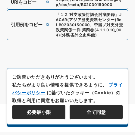
URIをコピー
p/das/meta/B02030150000
「
１２ 対支政策討議会討議要録
」
J
ACAR(アジア歴史資料センター)
Re
引用例をコピー
f.
B02030150000
、
帝国ノ対支外交
政策関係一件 第四巻
(
A.1.1.0.10_00
4
)
(
外務省外交史料館
)
ご訪問いただきありがとうございます。
私たちがより良い情報を提供できるように、
プライ
バシーポリシー
に基づいたクッキー（Cookie）の
取得と利用に同意をお願いいたします。
必要最小限
全て同意
資料群階層を表示する