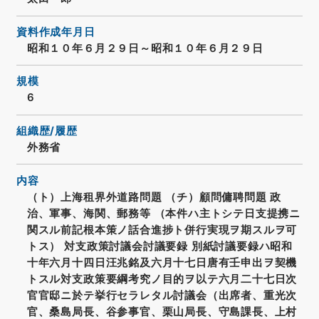
資料作成年月日
昭和１０年６月２９日～昭和１０年６月２９日
規模
6
組織歴/履歴
外務省
内容
（ト）上海租界外道路問題 （チ）顧問傭聘問題 政
治、軍事、海関、郵務等 （本件ハ主トシテ日支提携ニ
関スル前記根本策ノ話合進捗ト併行実現ヲ期スルヲ可
トス） 対支政策討議会討議要録 別紙討議要録ハ昭和
十年六月十四日汪兆銘及六月十七日唐有壬申出ヲ契機
トスル対支政策要綱考究ノ目的ヲ以テ六月二十七日次
官官邸ニ於テ挙行セラレタル討議会（出席者、重光次
官、桑島局長、谷参事官、栗山局長、守島課長、上村