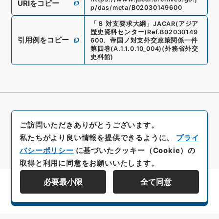
URIをコピー
p/das/meta/B02030149600
「
８ 対支要求大綱
」
JACAR(アジア
歴史資料センター)
Ref.
B02030149
引用例をコピー
600
、
帝国ノ対支外交政策関係一件
第四巻
(
A.1.1.0.10_004
)
(
外務省外交
史料館
)
ご訪問いただきありがとうございます。
私たちがより良い情報を提供できるように、
プライ
バシーポリシー
に基づいたクッキー（Cookie）の
取得と利用に同意をお願いいたします。
必要最小限
全て同意
資料群階層を表示する