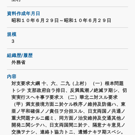
資料作成年月日
昭和１０年６月２９日～昭和１０年６月２９日
規模
3
組織歴/履歴
外務省
内容
対支要求大綱 十、六、二九（上村） （一）根本問題
トシテ 支那政府自ラ排日、反満風潮ノ絶滅ヲ期シ、切
実実行スヘキ事ヲ要求ス （二）華北ニ対スル要求
（甲）満支接境方面ニ於ケル秩序ノ維持及防備ハ、東
亜ノ平和確保ノノ責任ヲ分担スル、日支両国ノ共通ノ
重大問題ナルニ鑑ミ、同方面ノ治安維持及交通其他ノ
開発ニ関シテハ、日支両国間ニ於テ、隔意ナキ意見ノ
交換ヲナシ、連絡ト協力トニ、遺憾ナキヲ期スベシ。