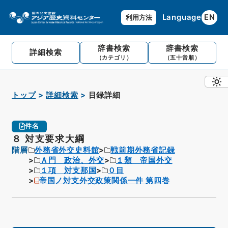
Language
EN
利用方法
辞書検索
辞書検索
詳細検索
（カテゴリ）
（五十音順）
トップ
詳細検索
目録詳細
件名
８ 対支要求大綱
階層
外務省外交史料館
戦前期外務省記録
Ａ門 政治、外交
１類 帝国外交
１項 対支那国
０目
帝国ノ対支外交政策関係一件 第四巻