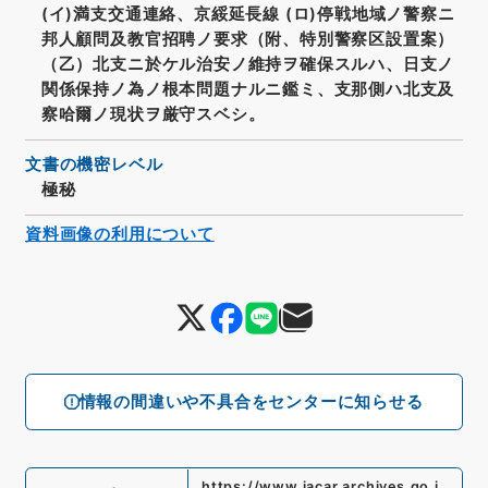
(イ)満支交通連絡、京綏延長線 (ロ)停戦地域ノ警察ニ
邦人顧問及教官招聘ノ要求（附、特別警察区設置案）
（乙）北支ニ於ケル治安ノ維持ヲ確保スルハ、日支ノ
関係保持ノ為ノ根本問題ナルニ鑑ミ、支那側ハ北支及
察哈爾ノ現状ヲ厳守スベシ。
文書の機密レベル
極秘
資料画像の利用について
情報の間違いや不具合をセンターに知らせる
https://www.jacar.archives.go.j