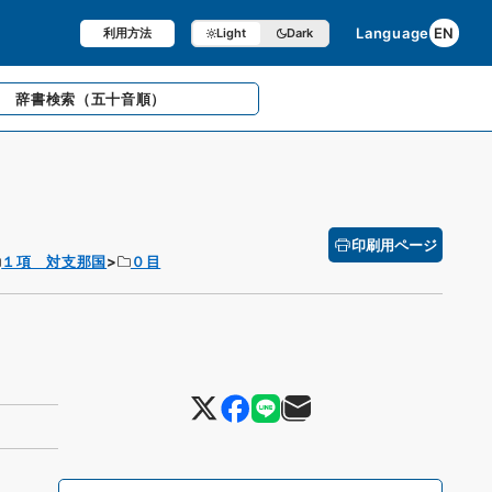
Language
EN
利用方法
Light
Dark
辞書検索
（五十音順）
印刷用ページ
１項 対支那国
０目