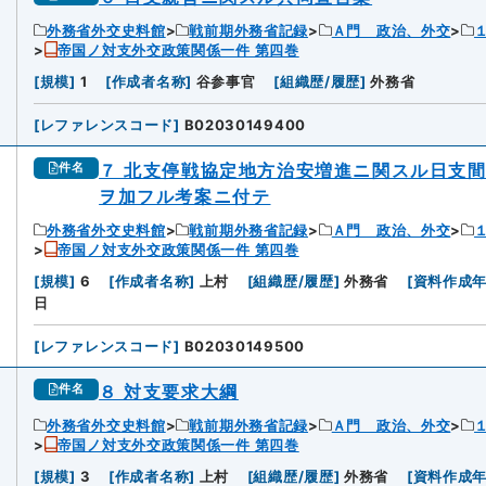
外務省外交史料館
戦前期外務省記録
Ａ門 政治、外交
帝国ノ対支外交政策関係一件 第四巻
[
規模
]
1
[
作成者名称
]
谷参事官
[
組織歴/履歴
]
外務省
[
レファレンスコード
]
B02030149400
７ 北支停戦協定地方治安増進ニ関スル日支
件名
ヲ加フル考案ニ付テ
外務省外交史料館
戦前期外務省記録
Ａ門 政治、外交
帝国ノ対支外交政策関係一件 第四巻
[
規模
]
6
[
作成者名称
]
上村
[
組織歴/履歴
]
外務省
[
資料作成
日
[
レファレンスコード
]
B02030149500
８ 対支要求大綱
件名
外務省外交史料館
戦前期外務省記録
Ａ門 政治、外交
帝国ノ対支外交政策関係一件 第四巻
[
規模
]
3
[
作成者名称
]
上村
[
組織歴/履歴
]
外務省
[
資料作成