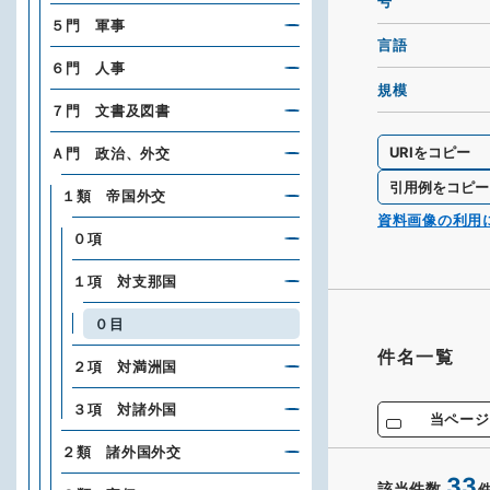
号
５門 軍事
言語
６門 人事
規模
７門 文書及図書
URIをコピー
Ａ門 政治、外交
引用例をコピー
１類 帝国外交
資料画像の利用
０項
１項 対支那国
０目
件名一覧
２項 対満洲国
３項 対諸外国
当ページ
２類 諸外国外交
33
該当件数