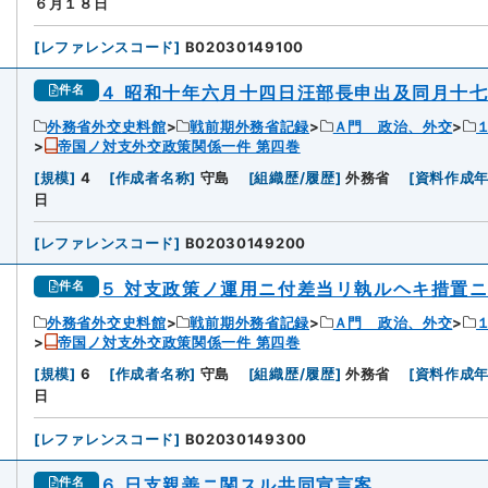
６月１８日
[
レファレンスコード
]
B02030149100
４ 昭和十年六月十四日汪部長申出及同月十
件名
外務省外交史料館
戦前期外務省記録
Ａ門 政治、外交
帝国ノ対支外交政策関係一件 第四巻
[
規模
]
4
[
作成者名称
]
守島
[
組織歴/履歴
]
外務省
[
資料作成
日
[
レファレンスコード
]
B02030149200
５ 対支政策ノ運用ニ付差当リ執ルヘキ措置
件名
外務省外交史料館
戦前期外務省記録
Ａ門 政治、外交
帝国ノ対支外交政策関係一件 第四巻
[
規模
]
6
[
作成者名称
]
守島
[
組織歴/履歴
]
外務省
[
資料作成
日
[
レファレンスコード
]
B02030149300
６ 日支親善ニ関スル共同宣言案
件名