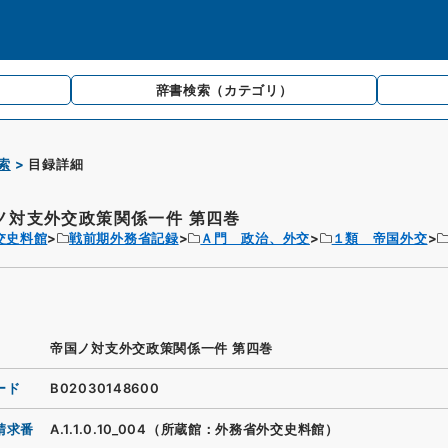
辞書検索
（カテゴリ）
索
目録詳細
ノ対支外交政策関係一件 第四巻
交史料館
戦前期外務省記録
Ａ門 政治、外交
１類 帝国外交
帝国ノ対支外交政策関係一件 第四巻
ード
B02030148600
請求番
A.1.1.0.10_004（所蔵館：外務省外交史料館）