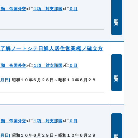
１類 帝国外交
１項 対支那国
０目
閲覧
間了解ノ一トシテ日鮮人居住営業権ノ確立方
１類 帝国外交
１項 対支那国
０目
閲覧
年月日
]
昭和１０年６月２８日～昭和１０年６月２８
１類 帝国外交
１項 対支那国
０目
閲覧
年月日
]
昭和１０年６月２９日～昭和１０年６月２９