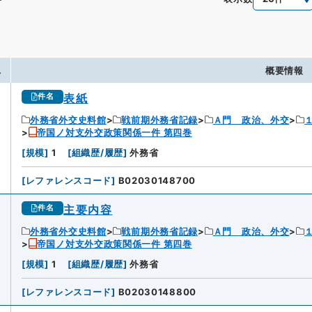
.
概要情報
表紙
件名
外務省外交史料館
戦前期外務省記録
Ａ門 政治、外交
帝国ノ対支外交政策関係一件 第四巻
[
規模
]
1
[
組織歴/履歴
]
外務省
[
レファレンスコード
]
B02030148700
主要内容
件名
外務省外交史料館
戦前期外務省記録
Ａ門 政治、外交
帝国ノ対支外交政策関係一件 第四巻
[
規模
]
1
[
組織歴/履歴
]
外務省
[
レファレンスコード
]
B02030148800