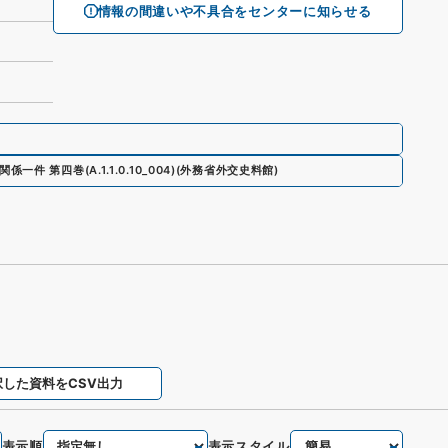
情報の間違いや不具合をセンターに知らせる
関係一件 第四巻
(
A.1.1.0.10_004
)
(
外務省外交史料館
)
択した資料をCSV出力
表示順
表示スタイル