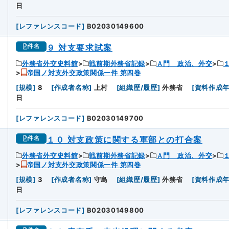
日
[
レファレンスコード
]
B02030149600
９ 対支要求試案
件名
外務省外交史料館
戦前期外務省記録
Ａ門 政治、外交
帝国ノ対支外交政策関係一件 第四巻
[
規模
]
8
[
作成者名称
]
上村
[
組織歴/履歴
]
外務省
[
資料作成
日
[
レファレンスコード
]
B02030149700
１０ 対支政策に関する軍部との打合案
件名
外務省外交史料館
戦前期外務省記録
Ａ門 政治、外交
帝国ノ対支外交政策関係一件 第四巻
[
規模
]
3
[
作成者名称
]
守島
[
組織歴/履歴
]
外務省
[
資料作成
日
[
レファレンスコード
]
B02030149800