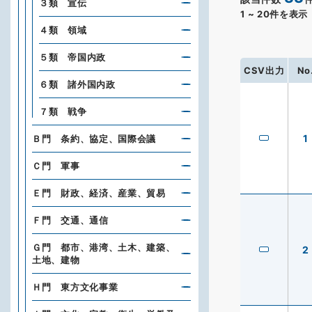
３類 宣伝
1
~
20
件を表示
４類 領域
５類 帝国内政
CSV出力
No
６類 諸外国内政
７類 戦争
1
Ｂ門 条約、協定、国際会議
Ｃ門 軍事
Ｅ門 財政、経済、産業、貿易
Ｆ門 交通、通信
Ｇ門 都市、港湾、土木、建築、
2
土地、建物
Ｈ門 東方文化事業