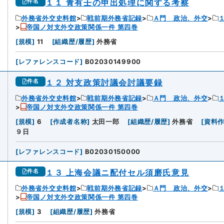
１１ 青有壬の申出処理に関する考察
件名
外務省外交史料館
戦前期外務省記録
Ａ門 政治、外交
帝国ノ対支外交政策関係一件 第四巻
[
規模
]
11
[
組織歴/履歴
]
外務省
[
レファレンスコード
]
B02030149900
１２ 対支政策討議会討議要録
件名
外務省外交史料館
戦前期外務省記録
Ａ門 政治、外交
帝国ノ対支外交政策関係一件 第四巻
[
規模
]
6
[
作成者名称
]
太田一郎
[
組織歴/履歴
]
外務省
[
資料
９日
[
レファレンスコード
]
B02030150000
１３ 上海会議ニ配付セル須磨氏意見
件名
外務省外交史料館
戦前期外務省記録
Ａ門 政治、外交
帝国ノ対支外交政策関係一件 第四巻
[
規模
]
3
[
組織歴/履歴
]
外務省