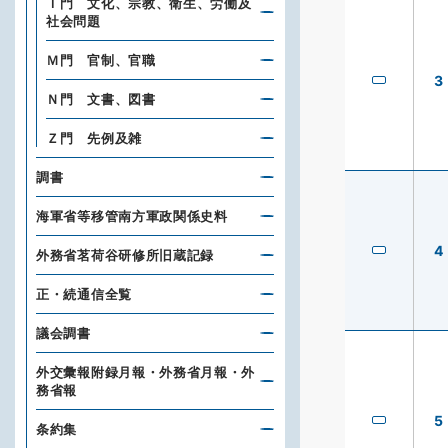
Ｉ門 文化、宗教、衛生、労働及
社会問題
Ｍ門 官制、官職
3
Ｎ門 文書、図書
Ｚ門 先例及雑
調書
海軍省等移管南方軍政関係史料
4
外務省茗荷谷研修所旧蔵記録
正・続通信全覧
議会調書
外交彙報附録月報・外務省月報・外
務省報
5
条約集