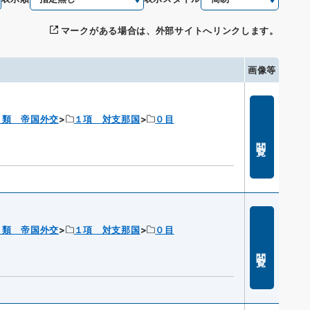
マークがある場合は、外部サイトへリンクします。
画像等
１類 帝国外交
１項 対支那国
０目
閲覧
１類 帝国外交
１項 対支那国
０目
閲覧