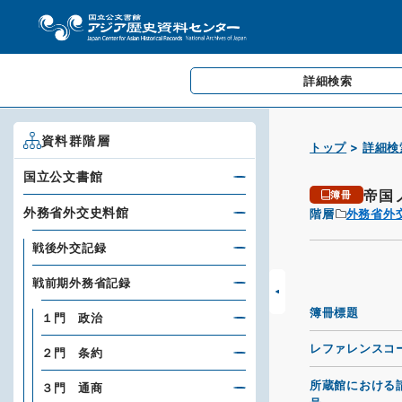
詳細検索
資料群階層
トップ
詳細検
国立公文書館
帝国
簿冊
外務省外交史料館
階層
外務省外
戦後外交記録
戦前期外務省記録
簿冊標題
１門 政治
レファレンスコ
２門 条約
所蔵館における
３門 通商