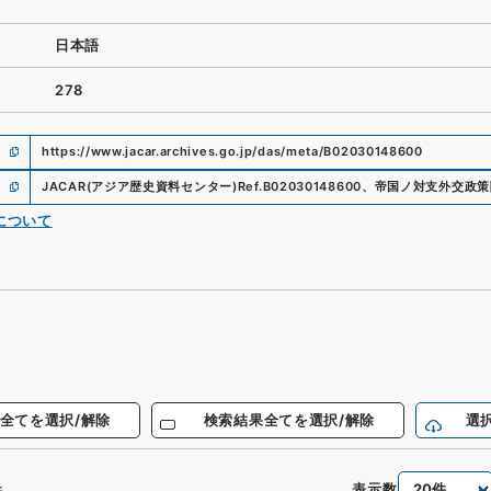
日本語
278
https://www.jacar.archives.go.jp/das/meta/B02030148600
JACAR(アジア歴史資料センター)
Ref.
B02030148600
、
帝国ノ対支外交政策
について
全てを選択/解除
検索結果全てを選択/解除
選
表示数
件