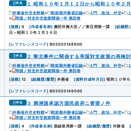
１ 昭和１０年１月１２日から昭和１０年２
件名
外務省外交史料館
戦前期外務省記録
Ａ門 政治、外交
帝国ノ対支外交政策関係一件 第四巻
[
規模
]
6
[
作成者名称
]
廣田外務大臣／／東亞局第一課
[
組織歴/
日～昭和１０年２月２６日
[
レファレンスコード
]
B02030148900
２ 華北事件に関係する帝国対支政策の再検
件名
外務省外交史料館
戦前期外務省記録
Ａ門 政治、外交
帝国ノ対支外交政策関係一件 第四巻
[
規模
]
12
[
組織歴/履歴
]
外務省
[
資料作成年月日
]
昭和１０年６
[
レファレンスコード
]
B02030149000
３ 満洲国承認方国民政府ニ要望ノ件
件名
外務省外交史料館
戦前期外務省記録
Ａ門 政治、外交
帝国ノ対支外交政策関係一件 第四巻
[
規模
]
4
[
作成者名称
]
亜細亜局第一課
[
組織歴/履歴
]
外務省