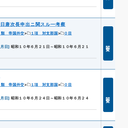
七日唐次長申出ニ関スル一考察
１類 帝国外交
１項 対支那国
０目
閲覧
年月日
]
昭和１０年６月２１日～昭和１０年６月２１
ニ
１類 帝国外交
１項 対支那国
０目
閲覧
年月日
]
昭和１０年６月２４日～昭和１０年６月２４