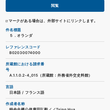
閲覧
マークがある場合は、外部サイトにリンクします。
件名標題
５．オランダ
レファレンスコード
B02030074000
所蔵館における請求番
号
A.1.1.0.2-4_015（所蔵館：外務省外交史料館）
言語
日本語
/
フランス語
作成者名称
特命全權公使廣田弘毅／／Tsing Hua