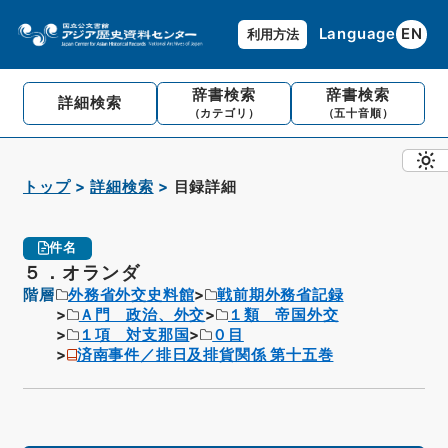
Language
EN
利用方法
辞書検索
辞書検索
詳細検索
（カテゴリ）
（五十音順）
トップ
詳細検索
目録詳細
件名
５．オランダ
階層
外務省外交史料館
戦前期外務省記録
Ａ門 政治、外交
１類 帝国外交
１項 対支那国
０目
済南事件／排日及排貨関係 第十五巻