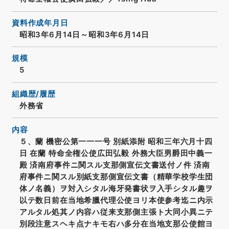
資料作成年月日
昭和3年6月14日～昭和3年6月14日
規模
5
組織歴/履歴
外務省
内容
５、蘭 機密公第一一一号 別紙添附 昭和三年六月十四
日 在蘭 特命全権公使広田弘毅 外務大臣男爵田中義一
殿 済南府事件ニ関スル支那側宣伝文書送付ノ件 済南
府事件ニ関スル別紙支那側宣伝文書（精華学校学生団
体ノ名義）ヲ対入シタル海牙発書状ヲ入手シタル趣ヲ
以テ数日前在当地希臘代理公使ヨリ本使参考迄ニ内示
アルタル処其ノ内容ハ従来支那側主張ト大同小異ニテ
別段注意スヘキ点ナキモ右ハ多分在当地支那公使館ヨ