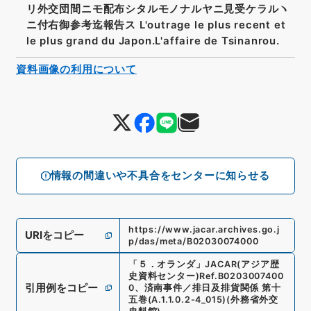
リ外交団間ニモ配布シタルモノナルヤニ見受ケラルヽ
ニ付右御参考迄報告ス L'outrage le plus recent et
le plus grand du Japon.L'affaire de Tsinanrou.
資料画像の利用について
情報の間違いや不具合をセンターに知らせる
https://www.jacar.archives.go.j
URIをコピー
p/das/meta/B02030074000
「
５．オランダ
」
JACAR(アジア歴
史資料センター)
Ref.
B0203007400
引用例をコピー
0
、
済南事件／排日及排貨関係 第十
五巻
(
A.1.1.0.2-4_015
)
(
外務省外交