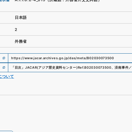
日本語
2
外務省
https://www.jacar.archives.go.jp/das/meta/B02030073500
「
目次
」
JACAR(アジア歴史資料センター)
Ref.
B02030073500
、
済南事件／
について