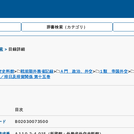
辞書検索
（カテゴリ）
索
目録詳細
交史料館
戦前期外務省記録
Ａ門 政治、外交
１類 帝国外交
／排日及排貨関係 第十五巻
目次
ード
B02030073500
請求番
A.1.1.0.2-4_015（所蔵館：外務省外交史料館）