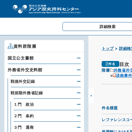
詳細検索
資料群階層
トップ
詳細検
国立公文書館
目次
件名
外務省外交史料館
階層
外務省外
済南事件
戦後外交記録
戦前期外務省記録
１門 政治
件名標題
２門 条約
レファレンスコ
３門 通商
所蔵館における