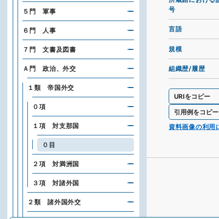
号
５門 軍事
言語
６門 人事
規模
７門 文書及図書
Ａ門 政治、外交
組織歴/履歴
１類 帝国外交
URIをコピー
０項
引用例をコピー
１項 対支那国
資料画像の利用
０目
２項 対満洲国
３項 対諸外国
２類 諸外国外交