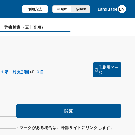
Language
EN
利用方法
Light
Dark
辞書検索
（五十音順）
印刷用ペー
１項 対支那国
０目
ジ
閲覧
マークがある場合は、外部サイトにリンクします。