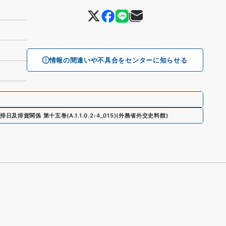
情報の間違いや不具合をセンターに知らせる
排日及排貨関係 第十五巻
(
A.1.1.0.2-4_015
)
(
外務省外交史料館
)