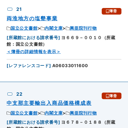
CSV出力
No.
概要情報
画像等
21
簿冊
両淮地方の塩墾事業
国立公文書館
内閣文庫
興亜院刊行物
[
所蔵館における請求番号
]
ヨ６６９－００１０（所蔵
館：国立公文書館）
＜簿冊の詳細情報を表示＞
[
レファレンスコード
]
A06033011600
22
簿冊
中支那主要輸出入商品価格構成表
国立公文書館
内閣文庫
興亜院刊行物
[
所蔵館における請求番号
]
ヨ６７８－０１８８（所蔵