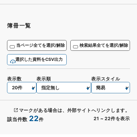
簿冊一覧
当ページ全てを選択/解除
検索結果全てを選択/解除
選択した資料をCSV出力
表示数
表示順
表示スタイル
マークがある場合は、外部サイトへリンクします。
22
21
~
22
件を表示
該当件数
件