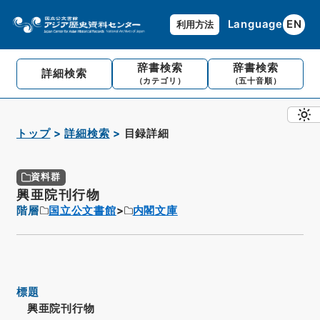
Language
EN
利用方法
辞書検索
辞書検索
詳細検索
（カテゴリ）
（五十音順）
トップ
詳細検索
目録詳細
資料群
興亜院刊行物
階層
国立公文書館
内閣文庫
標題
興亜院刊行物