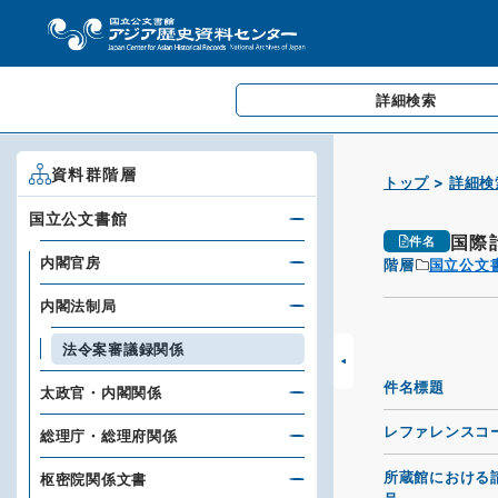
詳細検索
資料群階層
トップ
詳細検
国立公文書館
国際
件名
内閣官房
階層
国立公文
内閣法制局
法令案審議録関係
件名標題
太政官・内閣関係
レファレンスコ
総理庁・総理府関係
所蔵館における
枢密院関係文書