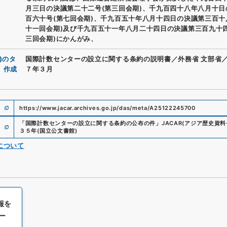
月三日の決議第二十二号(第三回会期)、千九百四十八年八月十日
百六十号(第七回会期)、千九百五十年八月十四日の決議第三百十
十一回会期)及び千九百五十一年八月二十四日の決議第三百九十四
三回会期)にかんがみ、
)のタ
国際計数センターの設立に関する条約の説明書／外務省 文部省
、作成
７年３月
https://www.jacar.archives.go.jp/das/meta/A25122245700
「
国際計数センターの設立に関する条約の公布の件
」
JACAR(アジア歴史資料
３５年
(
国立公文書館
)
について
報を
ー