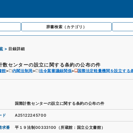
辞書検索
（カテゴリ）
索
目録詳細
計数センターの設立に関する条約の公布の件
書館
内閣法制局
法令案審議録関係
国際法定軽量機関を設立する
国際計数センターの設立に関する条約の公布の件
ード
A25122245700
請求番
平１９法制00333100（所蔵館：国立公文書館）