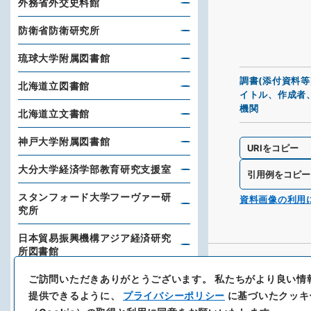
外務省外交史料館
防衛省防衛研究所
琉球大学附属図書館
調書(添付資料等
北海道立図書館
イトル、作成者
機関
北海道立文書館
神戸大学附属図書館
URIをコピー
大分大学経済学部教育研究支援室
引用例をコピー
スタンフォード大学フーヴァー研
資料画像の利用
究所
日本貿易振興機構アジア経済研究
所図書館
ご訪問いただきありがとうございます。
私たちがより良い情
東洋文庫
提供できるように、
プライバシーポリシー
に基づいたクッキ
新聞通信調査会