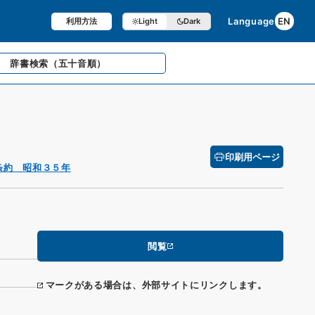
Language
EN
利用方法
Light
Dark
辞書検索
（五十音順）
印刷用ページ
条約 昭和３５年
閲覧
マークがある場合は、外部サイトにリンクします。