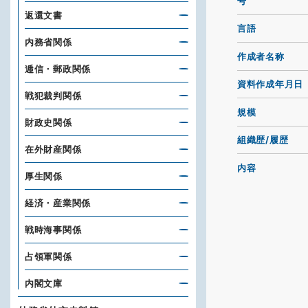
号
返還文書
言語
内務省関係
作成者名称
逓信・郵政関係
資料作成年月日
戦犯裁判関係
規模
財政史関係
組織歴/履歴
在外財産関係
内容
厚生関係
経済・産業関係
戦時海事関係
占領軍関係
内閣文庫