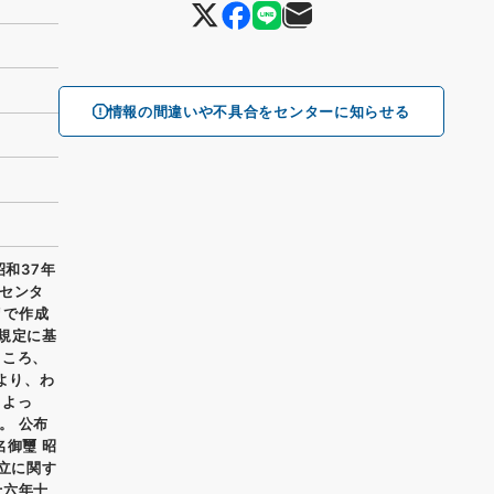
情報の間違いや不具合をセンターに知らせる
昭和37年
数センタ
リで作成
規定に基
ところ、
より、わ
。よっ
。 公布
名御璽 昭
設立に関す
十六年十