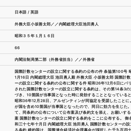
日本語
/
英語
外務大臣小坂善太郎／／内閣総理大臣池田勇人
昭和３５年１月１６日
66
内閣法制局第二部（外務省担当）／／外務省
国際計数センターの設立に関する条約の公布の件 条協第100号 
1月16日 内閣総理大臣 池田勇人殿 外務大臣 小坂善太郎 国際計
ーの設立に関する条約の公布に関する件 昭和26年12月6日にパ
された国際計数センターの設立に関する条約は、その第14条3の
づき、10箇国が当事国となった時に発効することとなっている
昭和36年12月28日、アルゼンティンが同協定を受諾したことに
が国を含め10箇国が当事国となったので、同日に効力を生じた
て、同条約の公布について公布案及び条約文を添え、お願いする
案 国際計数センターの設立に関する条約をここに公布する。 御
和三十七年十月日 内閣総理大臣 池田勇人 国際計数センターの
る条約 締約国は、国際連合経済社会理事会が採択した千九百四