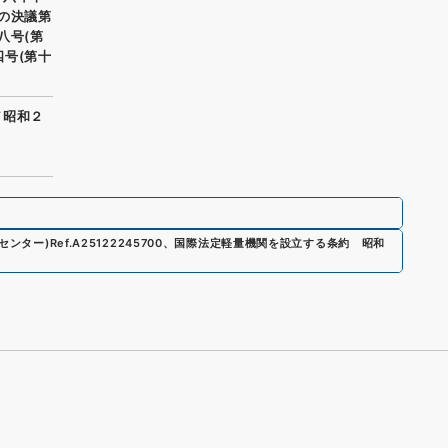
の決議第
八号(第
号(第十
／昭和２
センター)
Ref.
A25122245700
、
国際法定軽量機関を設立する条約 昭和