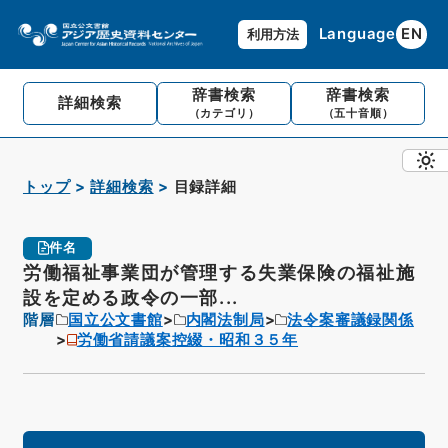
Language
EN
利用方法
辞書検索
辞書検索
詳細検索
（カテゴリ）
（五十音順）
トップ
詳細検索
目録詳細
件名
労働福祉事業団が管理する失業保険の福祉施
設を定める政令の一部...
階層
国立公文書館
内閣法制局
法令案審議録関係
労働省請議案控綴・昭和３５年