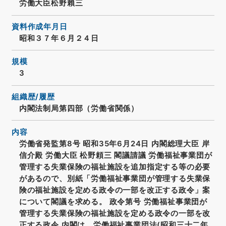
労働大臣松野賴三
資料作成年月日
昭和３７年６月２４日
規模
3
組織歴/履歴
内閣法制局第四部（労働省関係）
内容
労働省発監第8号 昭和35年6月24日 内閣総理大臣 岸
信介殿 労働大臣 松野頼三 閣議請議 労働福祉事業団が
管理する失業保険の福祉施設を追加指定する等の必要
があるので、別紙「労働福祉事業団が管理する失業保
険の福祉施設を定める政令の一部を改正する政令」案
について閣議を求める。 政令第号 労働福祉事業団が
管理する失業保険の福祉施設を定める政令の一部を改
正する政令 内閣は、労働福祉事業団法(昭和三十二年