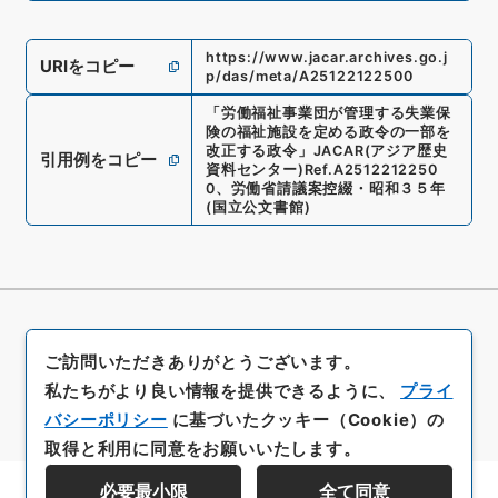
https://www.jacar.archives.go.j
URIをコピー
p/das/meta/A25122122500
「
労働福祉事業団が管理する失業保
険の福祉施設を定める政令の一部を
改正する政令
」
JACAR(アジア歴史
引用例をコピー
資料センター)
Ref.
A2512212250
0
、
労働省請議案控綴・昭和３５年
(
国立公文書館
)
ご訪問いただきありがとうございます。
私たちがより良い情報を提供できるように、
プライ
バシーポリシー
に基づいたクッキー（Cookie）の
取得と利用に同意をお願いいたします。
必要最小限
全て同意