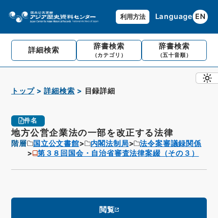
Language
EN
利用方法
辞書検索
辞書検索
詳細検索
（カテゴリ）
（五十音順）
トップ
詳細検索
目録詳細
件名
地方公営企業法の一部を改正する法律
階層
国立公文書館
内閣法制局
法令案審議録関係
第３８回国会・自治省審査法律案綴（その３）
閲覧