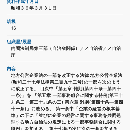
資料作成年月日
昭和３６年３月３１日
規模
16
組織歴/履歴
内閣法制局第三部（自治省関係）／／自治省／／自治
庁
内容
地方公営企業法の一部を改正する法律 地方公営企業法
(昭和二十七年法律第二百九十二号)の一部を次のよう
に改正する。 目次中「第五章 雑則(第四十条―第四十
一条)」を 「第五章 一部事務組合に関する特例(第三十
九条二・第三十九条の三) 第六章 雑則(第四十条―第四
十一条)」に改める。 第一条中「企業の経営の根本基
準」の下に「並びに企業の経営に関する事務を共同処
理する地方自治法の規定による一部事務組合に関する
特例」を加える。 第十七条の次に次の一条を加える。