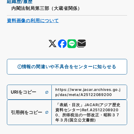
組織歴/履歴
内閣法制局第三部（大蔵省関係）
資料画像の利用について
情報の間違いや不具合をセンターに知らせる
https://www.jacar.archives.go.j
URIをコピー
p/das/meta/A25122089200
「
表紙・目次
」
JACAR(アジア歴史
資料センター)
Ref.
A2512208920
引用例をコピー
0
、
所得税法の一部改正・昭和３７
年３月
(
国立公文書館
)