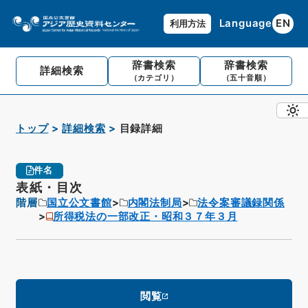
Language
EN
利用方法
辞書検索
辞書検索
詳細検索
（カテゴリ）
（五十音順）
トップ
詳細検索
目録詳細
件名
表紙・目次
階層
国立公文書館
内閣法制局
法令案審議録関係
所得税法の一部改正・昭和３７年３月
閲覧