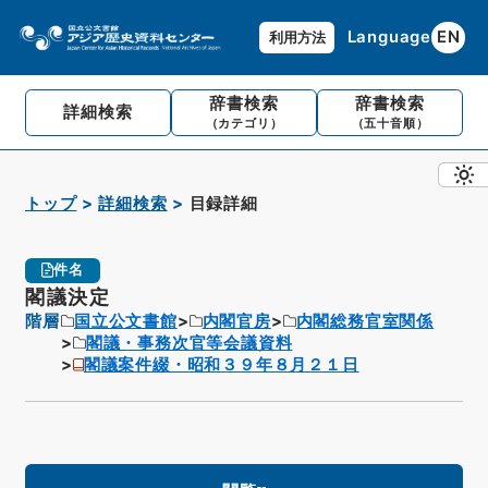
Language
EN
利用方法
辞書検索
辞書検索
詳細検索
（カテゴリ）
（五十音順）
トップ
詳細検索
目録詳細
件名
閣議決定
階層
国立公文書館
内閣官房
内閣総務官室関係
閣議・事務次官等会議資料
閣議案件綴・昭和３９年８月２１日