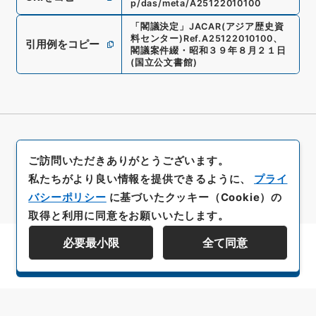
p/das/meta/A25122010100
「
閣議決定
」
JACAR(アジア歴史資
料センター)
Ref.
A25122010100
、
引用例をコピー
閣議案件綴・昭和３９年８月２１日
(
国立公文書館
)
ご訪問いただきありがとうございます。
私たちがより良い情報を提供できるように、
プライ
バシーポリシー
に基づいたクッキー（Cookie）の
取得と利用に同意をお願いいたします。
必要最小限
全て同意
資料群階層を表示する
All rights reserved/Copyright©