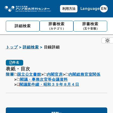
Language
EN
利用方法
辞書検索
辞書検索
詳細検索
（カテゴリ）
（五十音順）
トップ
詳細検索
目録詳細
件名
表紙・目次
階層
国立公文書館
内閣官房
内閣総務官室関係
閣議・事務次官等会議資料
閣議案件綴・昭和３９年８月４日