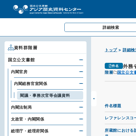
詳細検索
資料群階層
トップ
詳細検
国立公文書館
外務
件名
内閣官房
階層
国立公文
内閣総務官室関係
閣議・事務次官等会議資料
件名標題
内閣法制局
レファレンスコ
太政官・内閣関係
所蔵館における
総理庁・総理府関係