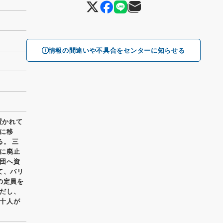
情報の間違いや不具合をセンターに知らせる
置かれて
に移
。 三
に廃止
団へ資
て、パリ
の定員を
だし、
十人が