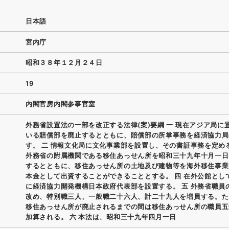
日本語
宮内庁
昭和３８年１２月２４日
19
内閣官房内閣参事官室
外務省設置法の一部を改正する法律(案)要綱 一 現在アジア局に
いる賠償部を廃止するとともに、賠償部の所掌事務を経済協力局
す。 二 情報文化局に文化事業部を設置し、その書証事務を定める
外務省の附属機関である移住あっせん所を昭和三十九年十月一日
するとともに、移住あっせん所の土地及び建物等を海外移住事業
本金として出資することができることとする。 四 在外公館とし
に経済協力開発機構日本政府代表部を設置する。 五 外務省職員
改め、特別職三人、一般職二十六人、計二十九人を増員する。た
移住あっせん所が廃止されるまでの間は移住あっせん所の職員五
加算される。 六 本法は、昭和三十九年四月一日