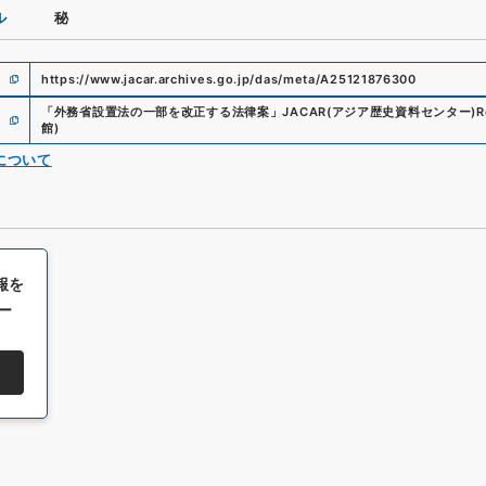
ル
秘
https://www.jacar.archives.go.jp/das/meta/A25121876300
「
外務省設置法の一部を改正する法律案
」
JACAR(アジア歴史資料センター)
R
館
)
について
報を
ー
All rights reserved/Copyright©
Japan Center for Asian Historical Record