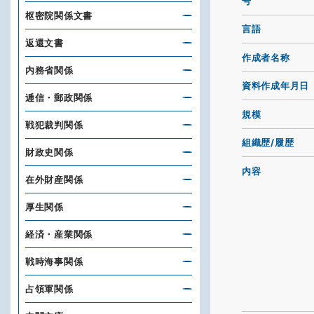
号
枢密院関係文書
言語
返還文書
作成者名称
内務省関係
資料作成年月日
逓信・郵政関係
規模
戦犯裁判関係
組織歴/履歴
財政史関係
内容
在外財産関係
厚生関係
経済・産業関係
戦時海事関係
占領軍関係