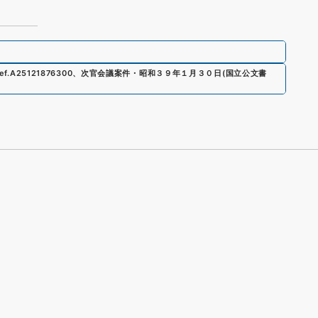
ef.
A25121876300
、
次官会議案件・昭和３９年１月３０日
(
国立公文書
s