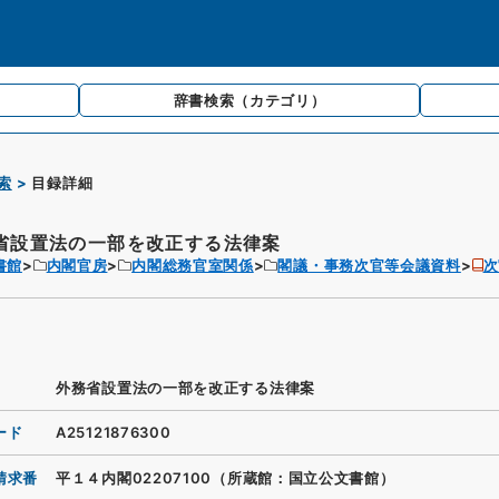
辞書検索
（カテゴリ）
索
目録詳細
省設置法の一部を改正する法律案
書館
内閣官房
内閣総務官室関係
閣議・事務次官等会議資料
次
外務省設置法の一部を改正する法律案
ード
A25121876300
請求番
平１４内閣02207100（所蔵館：国立公文書館）