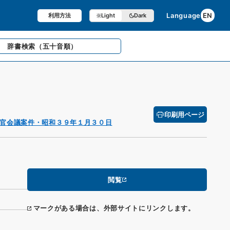
Language
EN
利用方法
Light
Dark
辞書検索
（五十音順）
印刷用ページ
官会議案件・昭和３９年１月３０日
閲覧
マークがある場合は、外部サイトにリンクします。