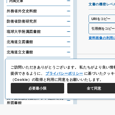
内閣文庫
文書の機密レベ
外務省外交史料館
URIをコピー
防衛省防衛研究所
引用例をコピー
琉球大学附属図書館
資料画像の利用
北海道立図書館
北海道立文書館
神戸大学附属図書館
ご訪問いただきありがとうございます。
私たちがより良い情
大分大学経済学部教育研究支援室
提供できるように、
プライバシーポリシー
に基づいたクッキ
（Cookie）の取得と利用に同意をお願いいたします。
スタンフォード大学フーヴァー研
究所
必要最小限
全て同意
日本貿易振興機構アジア経済研究
所図書館
東洋文庫